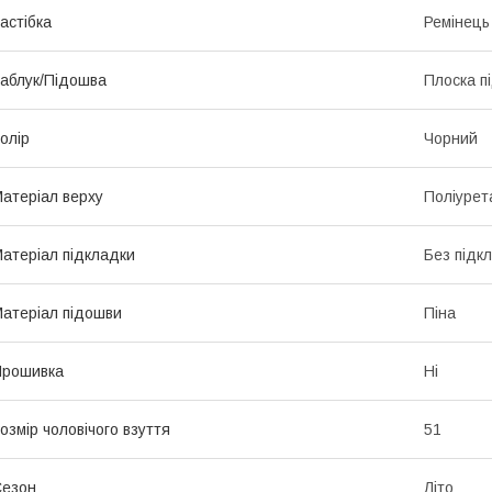
астібка
Ремінець
аблук/Підошва
Плоска п
олір
Чорний
атеріал верху
Поліурет
атеріал підкладки
Без підк
атеріал підошви
Піна
Прошивка
Ні
озмір чоловічого взуття
51
Сезон
Літо