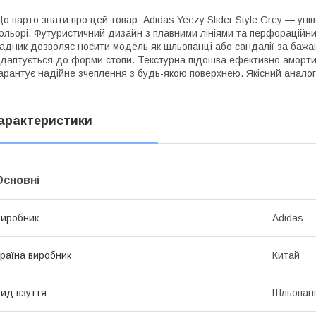
о варто знати про цей товар: Adidas Yeezy Slider Style Grey — уні
ольорі. Футуристичний дизайн з плавними лініями та перфораційн
адник дозволяє носити модель як шльопанці або сандалії за бажан
даптується до форми стопи. Текстурна підошва ефективно амортиз
арантує надійне зчеплення з будь-якою поверхнею. Якісний аналог,
арактеристики
Основні
иробник
Adidas
раїна виробник
Китай
ид взуття
Шльопан