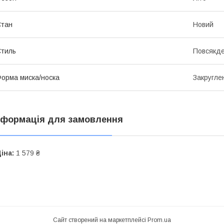
Стан
Новий
тиль
Повсякд
орма миска/носка
Закругле
нформація для замовлення
іна:
1 579 ₴
Сайт створений на маркетплейсі
Prom.ua