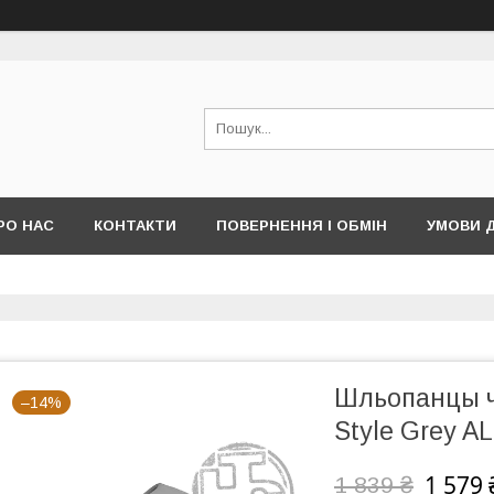
РО НАС
КОНТАКТИ
ПОВЕРНЕННЯ І ОБМІН
УМОВИ 
Шльопанцы чо
–14%
Style Grey A
1 579 
1 839 ₴