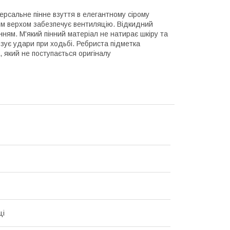
версальне пінне взуття в елегантному сірому
им верхом забезпечує вентиляцію. Відкидний
ням. М'який пінний матеріал не натирає шкіру та
ує удари при ходьбі. Ребриста підметка
 який не поступається оригіналу
ці