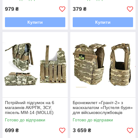
979
379
₴
₴
Купити
Купити
Потрійний підсумок на 6
Бронежилет «Граніт-2» з
магазинів АК/РПК, ЗСУ,
маскхалатом «Пустеля буря»
піксель MM-14 (MOLLE)
для військовослужбовців
Готово до відправки
Готово до відправки
699
3 659
₴
₴