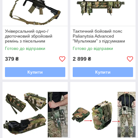
Універсальний одно-/
Тактичний бойовий пояс
двоточковий збройовий
Palianytsia Advanced
ремінь з піксельним
"Мультикам" з підсумками
кріпленням ЗСУ MM-14
для спорядження
Готово до відправки
Готово до відправки
379
2 899
₴
₴
Купити
Купити