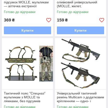
підсумок MOLLE, мультикам
оливковий універсальний
— аптечка екстреної
(MOLLE, жилет,
допомоги для РПС/
розвантаження, РПС)
Готово до відправки
Готово до відправки
розвантаження/жилету
369
159
₴
₴
Купити
Купити
Тактичний пояс "Спецназ"
Універсальний тактичний
мультикам з MOLLE та
ремінь Multicam з додатковим
лямками, без підсумків
кріпленням — одно- і
двоточковий
Готово до відправки
Готово до відправки