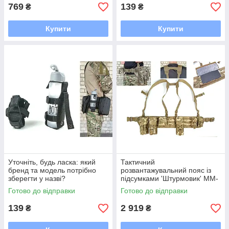
769
139
₴
₴
Купити
Купити
Уточніть, будь ласка: який
Тактичний
бренд та модель потрібно
розвантажувальний пояс із
зберегти у назві?
підсумками 'Штурмовик' MM-
14 — камуфляж піксель ЗСУ
Готово до відправки
Готово до відправки
139
2 919
₴
₴