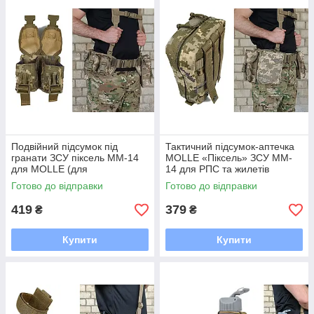
Подвійний підсумок під
Тактичний підсумок-аптечка
гранати ЗСУ піксель MM-14
MOLLE «Піксель» ЗСУ MM-
для MOLLE (для
14 для РПС та жилетів
розвантаження, жилета,
Готово до відправки
Готово до відправки
РПС)
419
379
₴
₴
Купити
Купити