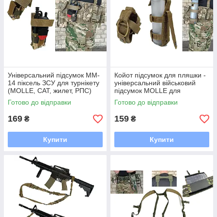
Універсальний підсумок MM-
Койот підсумок для пляшки -
14 піксель ЗСУ для турнікету
універсальний військовий
(MOLLE, CAT, жилет, РПС)
підсумок MOLLE для
розвантаження та жилета
Готово до відправки
Готово до відправки
(РПС)
169
159
₴
₴
Купити
Купити