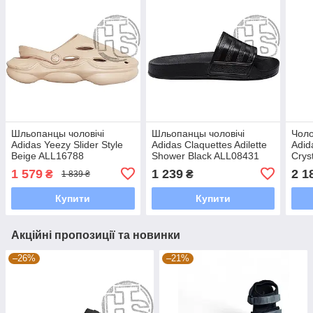
Шльопанцы чоловічі
Шльопанцы чоловічі
Чоло
Adidas Yeezy Slider Style
Adidas Claquettes Adilette
Adid
Beige ALL16788
Shower Black ALL08431
Crys
1 579
1 239
2 1
₴
₴
1 839 ₴
Купити
Купити
Акційні пропозиції та новинки
–26%
–21%