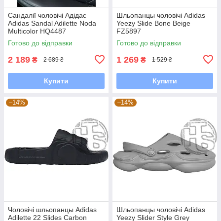
Сандалії чоловічі Адідас
Шльопанцы чоловічі Adidas
Adidas Sandal Adilette Noda
Yeezy Slide Bone Beige
Multicolor HQ4487
FZ5897
Готово до відправки
Готово до відправки
2 189
1 269
₴
₴
2 689 ₴
1 529 ₴
Купити
Купити
–14%
–14%
Чоловічі шльопанцы Adidas
Шльопанцы чоловічі Adidas
Adilette 22 Slides Carbon
Yeezy Slider Style Grey