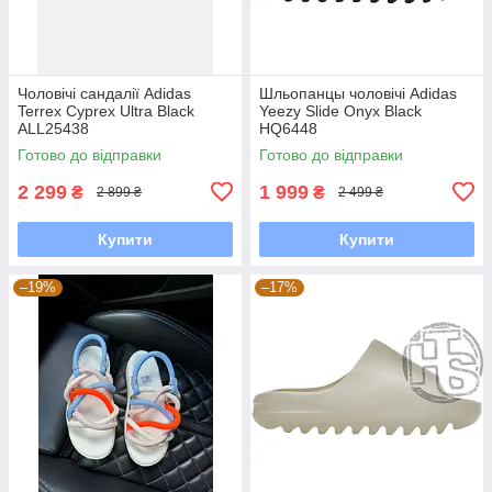
Чоловічі сандалії Adidas
Шльопанцы чоловічі Adidas
Terrex Cyprex Ultra Black
Yeezy Slide Onyx Black
ALL25438
HQ6448
Готово до відправки
Готово до відправки
2 299
1 999
₴
₴
2 899 ₴
2 499 ₴
Купити
Купити
–19%
–17%