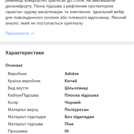
ремінець комфортно прилягає до стопи, не викликаючи
дискомфорту. Пінна підошва з рифленим протектором
гарантує чудову амортизацію та зчеплення. Ідеальний вибір
для повсякденного носіння або пляжного відпочинку. Якісний
аналог, який не поступається оригіналу
Приховати
Характеристики
Основні
Виробник
Adidas
Країна виробник
Китай
Вид взуття
Шльопанці
Каблук/Підошва
Плоска підошва
Колір
Чорний
Матеріал верху
Поліуретан
Матеріал підкладки
Без підкладки
Матеріал підошви
Піна
Прошивка
Ні