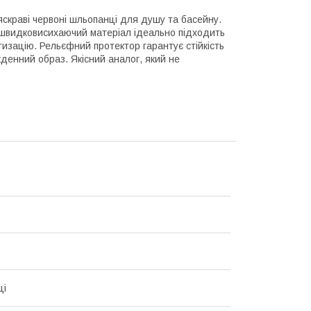
 яскраві червоні шльопанці для душу та басейну.
 швидковисихаючий матеріал ідеально підходить
тизацію. Рельєфний протектор гарантує стійкість
денний образ. Якісний аналог, який не
ці