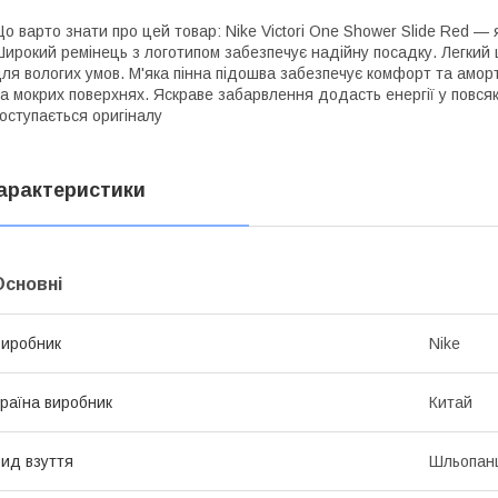
о варто знати про цей товар: Nike Victori One Shower Slide Red —
ирокий ремінець з логотипом забезпечує надійну посадку. Легкий
ля вологих умов. М'яка пінна підошва забезпечує комфорт та амор
а мокрих поверхнях. Яскраве забарвлення додасть енергії у повсяк
оступається оригіналу
арактеристики
Основні
иробник
Nike
раїна виробник
Китай
ид взуття
Шльопан