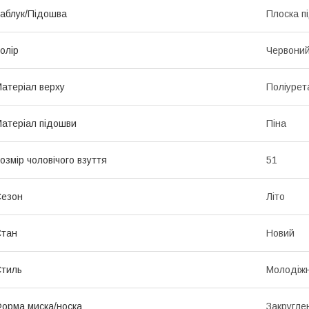
аблук/Підошва
Плоска п
олір
Червони
атеріал верху
Поліурет
атеріал підошви
Піна
озмір чоловічого взуття
51
Сезон
Літо
Стан
Новий
тиль
Молодіж
орма миска/носка
Закругле