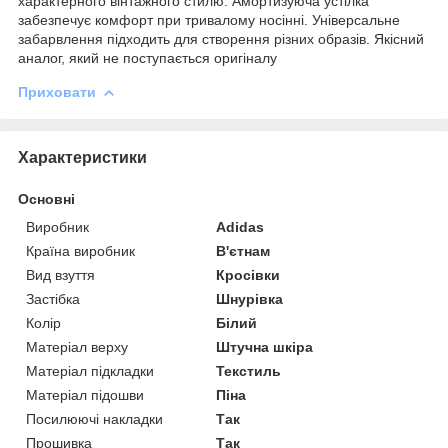
характерного вінтажного стилю. Амортизуюча устілка
забезпечує комфорт при тривалому носінні. Універсальне
забарвлення підходить для створення різних образів. Якісний
аналог, який не поступається оригіналу
Приховати
Характеристики
Основні
Виробник
Adidas
Країна виробник
В'єтнам
Вид взуття
Кросівки
Застібка
Шнурівка
Колір
Білий
Матеріал верху
Штучна шкіра
Матеріал підкладки
Текстиль
Матеріал підошви
Піна
Посилюючі накладки
Так
Прошивка
Так