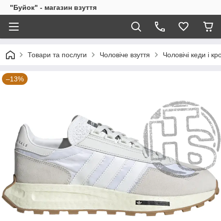
"Буйок" - магазин взуття
Товари та послуги
Чоловіче взуття
Чоловічі кеди і кр
–13%