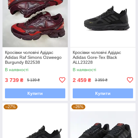
Кросівки чоловічі Адідас
Кросівки чоловічі Адідас
Adidas Raf Simons Ozweego
Adidas Gore-Tex Black
Burgundy B22538
ALL23228
В наявності
В наявності
3 739
2 459
₴
₴
5 139 ₴
3 359 ₴
Купити
Купити
–27%
–26%