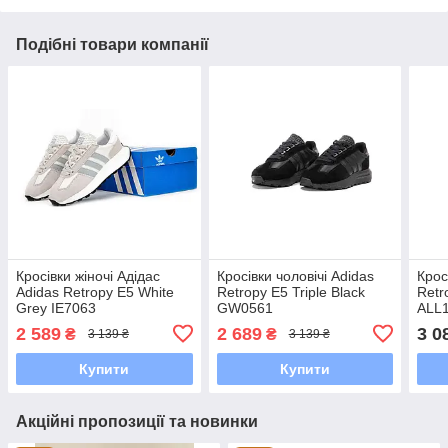
Подібні товари компанії
Кросівки жіночі Адідас
Кросівки чоловічі Adidas
Крос
Adidas Retropy E5 White
Retropy E5 Triple Black
Retr
Grey IE7063
GW0561
ALL
2 589
2 689
3 0
₴
₴
3 139 ₴
3 139 ₴
Купити
Купити
Акційні пропозиції та новинки