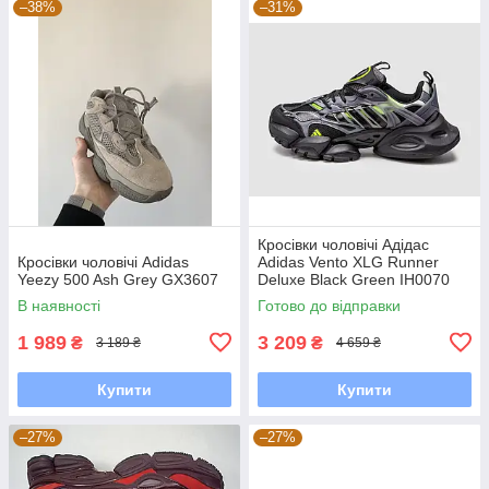
–38%
–31%
Кросівки чоловічі Адідас
Кросівки чоловічі Adidas
Adidas Vento XLG Runner
Yeezy 500 Ash Grey GX3607
Deluxe Black Green IH0070
В наявності
Готово до відправки
1 989
3 209
₴
₴
3 189 ₴
4 659 ₴
Купити
Купити
–27%
–27%