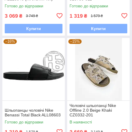
Готово до відправки
Готово до відправки
3 069
1 319
₴
₴
3 749 ₴
1 579 ₴
Купити
Купити
–16%
–15%
Чоловічі шльопанці Nike
Шльопанцы чоловічі Nike
Offline 2.0 Beige Khaki
Benassi Total Black ALL08603
CZ0332-201
Готово до відправки
В наявності
1 319
2 669