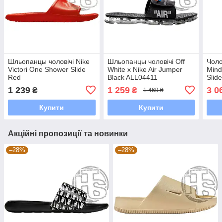
Шльопанцы чоловічі Nіkе
Шльопанцы чоловічі Off
Чоло
Victori One Shower Slide
White x Nike Air Jumper
Mind
Red
Black ALL04411
Slid
(МА
1 239
1 259
3 0
₴
₴
1 469 ₴
Купити
Купити
Акційні пропозиції та новинки
–28%
–28%