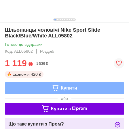
Шльопанцы чоловічі Nіkе Sport Slide
Black/Blue/White ALL05802
Готово до відправки
Код: ALL05802
Роздріб
1 119
₴
1 539 ₴
Економія
420 ₴
Купити
або
Купити з
Що таке купити з Пром?