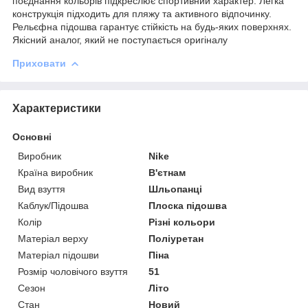
поєднання кольорів підкреслює спортивний характер. Легка
конструкція підходить для пляжу та активного відпочинку.
Рельєфна підошва гарантує стійкість на будь-яких поверхнях.
Якісний аналог, який не поступається оригіналу
Приховати
Характеристики
Основні
Виробник
Nike
Країна виробник
В'єтнам
Вид взуття
Шльопанці
Каблук/Підошва
Плоска підошва
Колір
Різні кольори
Матеріал верху
Поліуретан
Матеріал підошви
Піна
Розмір чоловічого взуття
51
Сезон
Літо
Стан
Новий