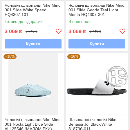
Чоловічі шльопанці Nike Mind
Чоловічі шльопанці Nike Mind
001 Slide White Speed
001 Slide Geode Teal Light
HQ4307-101
Menta HQ4307-301
Готово до відправки
В наявності
3 069
3 069
₴
₴
3 749 ₴
3 749 ₴
Купити
Купити
–18%
–16%
Чоловічі шльопанці Nike Mind
Шльопанцы чоловічі Nike
001 Nocta Light Blue Slide
Benassi Jdi Black/White
ALL25546 (МАЛОМІРКИ)
818736-011