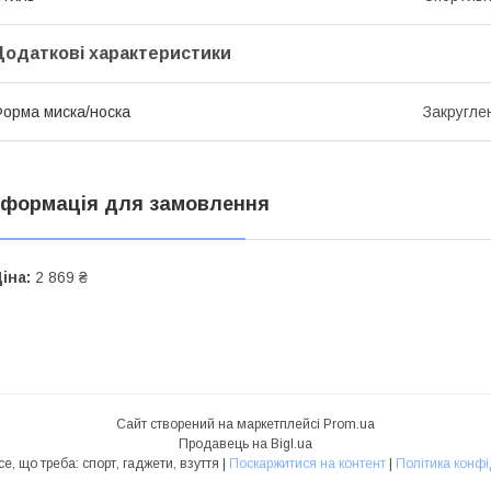
Додаткові характеристики
орма миска/носка
Закругле
нформація для замовлення
іна:
2 869 ₴
Сайт створений на маркетплейсі
Prom.ua
Продавець на Bigl.ua
"Буйок" – все, що треба: спорт, гаджети, взуття |
Поскаржитися на контент
|
Політика конфі