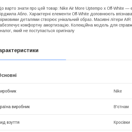
о варто знати про цей товар: Nike Air More Uptempo x Off-White 
ірджила Абло. Характерні елементи Off-White доповнюють впізнав
ірмовими деталями створює унікальний образ. Масивні літери AIR є
абезпечує комфортну амортизацію. Колекційна модель для справжні
налог, який не поступається оригіналу
арактеристики
Основні
иробник
Nike
раїна виробник
В'єтнам
ид взуття
Кросівки