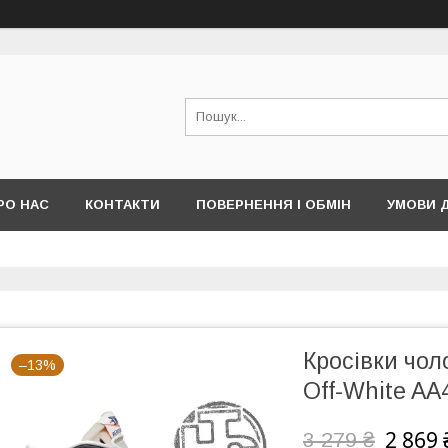
РО НАС
КОНТАКТИ
ПОВЕРНЕННЯ І ОБМІН
УМОВИ 
Кросівки чоло
–13%
Off-White AA
2 869 
3 279 ₴