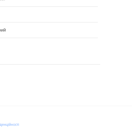
ний
денційності