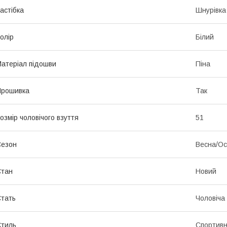
астібка
Шнурівка
олір
Білий
атеріал підошви
Піна
Прошивка
Так
озмір чоловічого взуття
51
Сезон
Весна/Ос
Стан
Новий
тать
Чоловіча
тиль
Спортив