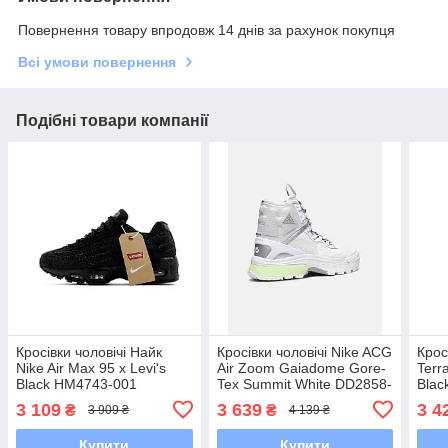
Повернення товару впродовж 14 днів за рахунок покупця
Всі умови повернення
Подібні товари компанії
Кросівки чоловічі Найк
Кросівки чоловічі Nike ACG
Крос
Nike Air Max 95 x Levi's
Air Zoom Gaiadome Gore-
Terr
Black HM4743-001
Tex Summit White DD2858-
Blac
100
BV6
3 109
3 639
3 4
₴
₴
3 909 ₴
4 139 ₴
Купити
Купити