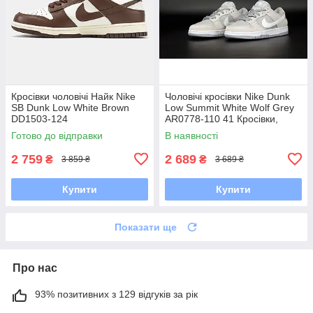
Кросівки чоловічі Найк Nike
Чоловічі кросівки Nike Dunk
SB Dunk Low White Brown
Low Summit White Wolf Grey
DD1503-124
AR0778-110 41 Кросівки,
Текстильна, Шнурівка, Товста
Готово до відправки
В наявності
підошва, Замша,
2 759
2 689
₴
₴
3 859 ₴
3 689 ₴
Купити
Купити
Показати ще
Про нас
93% позитивних з 129 відгуків за рік