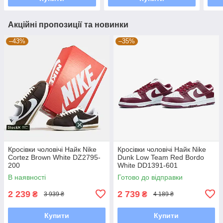
Акційні пропозиції та новинки
–43%
–35%
Кросівки чоловічі Найк Nike
Кросівки чоловічі Найк Nike
Cortez Brown White DZ2795-
Dunk Low Team Red Bordo
200
White DD1391-601
В наявності
Готово до відправки
2 239
2 739
₴
₴
3 939 ₴
4 189 ₴
Купити
Купити