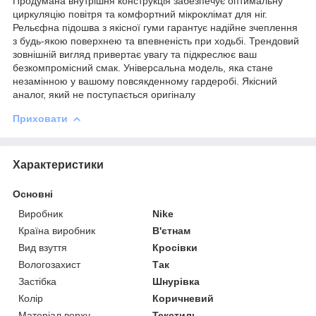
Продумана внутрішня конструкція забезпечує оптимальну
циркуляцію повітря та комфортний мікроклімат для ніг.
Рельєфна підошва з якісної гуми гарантує надійне зчеплення
з будь-якою поверхнею та впевненість при ходьбі. Трендовий
зовнішній вигляд привертає увагу та підкреслює ваш
безкомпромісний смак. Універсальна модель, яка стане
незамінною у вашому повсякденному гардеробі. Якісний
аналог, який не поступається оригіналу
Приховати
Характеристики
Основні
Виробник
Nike
Країна виробник
В'єтнам
Вид взуття
Кросівки
Вологозахист
Так
Застібка
Шнурівка
Колір
Коричневий
Матеріал верху
Текстиль