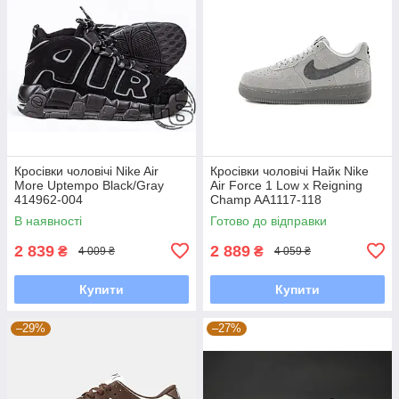
Кросівки чоловічі Nike Air
Кросівки чоловічі Найк Nike
More Uptempo Black/Gray
Air Force 1 Low x Reigning
414962-004
Champ AA1117-118
В наявності
Готово до відправки
2 839
2 889
₴
₴
4 009 ₴
4 059 ₴
Купити
Купити
–29%
–27%