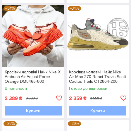
–34%
–34%
Кросівки чоловічі Найк Nike X
Кросівки чоловічі Найк Nike
Ambush Air Adjust Force
Air Max 270 React Travis Scott
Orange DM8465-800
Cactus Trails CT2864-200
В наявності
Готово до відправки
2 389
2 359
₴
₴
3 639 ₴
3 559 ₴
Купити
Купити
–29%
–29%