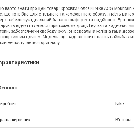
о варто знати про цей товар: Кросівки чоловічі Nike ACG Mountain
е, що потрібно для стильного та комфортного образу. Якість матер
ерх забезпечує ідеальний баланс комфорту та надійності. Ергоном
арують відчуття легкості при кожному кроці. Гнучка та водночас м
топи, забезпечуючи свободу руху. Універсальна колірна гама дозво
і спортивним одягом. Модель, що задовольнить навіть найвибагливі
кий не поступається оригіналу
арактеристики
Основні
иробник
Nike
раїна виробник
В'єтнам