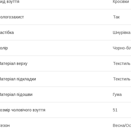
ид взуття
Кросівки
ологозахист
Так
астібка
Шнурівка
олір
Чорно-бі
атеріал верху
Текстиль
атеріал підкладки
Текстиль
атеріал підошви
Гума
озмір чоловічого взуття
51
Сезон
Весна/Ос