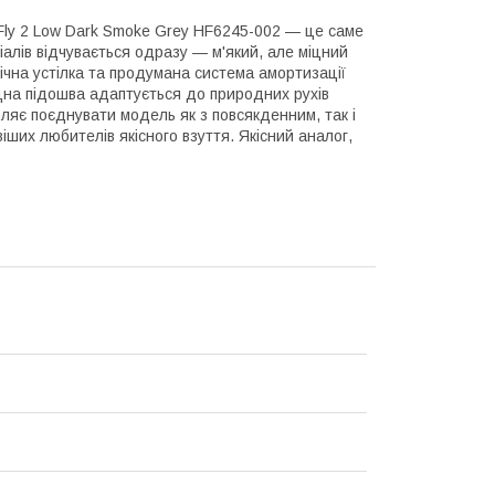
 Fly 2 Low Dark Smoke Grey HF6245-002 — це саме
іалів відчувається одразу — м'який, але міцний
ічна устілка та продумана система амортизації
іцна підошва адаптується до природних рухів
ляє поєднувати модель як з повсякденним, так і
ших любителів якісного взуття. Якісний аналог,