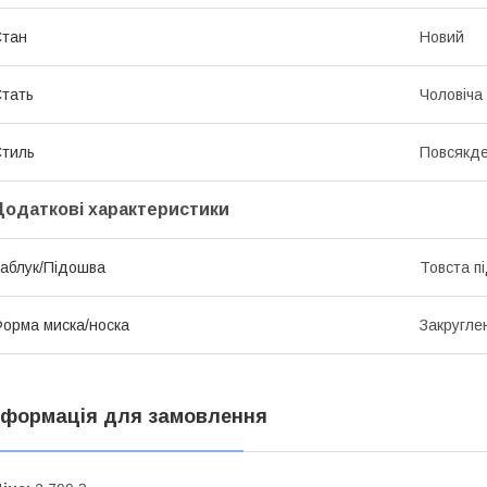
Стан
Новий
тать
Чоловіча
тиль
Повсякд
Додаткові характеристики
аблук/Підошва
Товста п
орма миска/носка
Закругле
нформація для замовлення