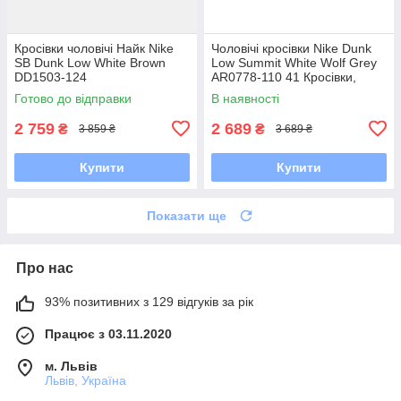
Кросівки чоловічі Найк Nike
Чоловічі кросівки Nike Dunk
SB Dunk Low White Brown
Low Summit White Wolf Grey
DD1503-124
AR0778-110 41 Кросівки,
Текстильна, Шнурівка, Товста
Готово до відправки
В наявності
підошва, Замша,
2 759
2 689
₴
₴
3 859 ₴
3 689 ₴
Купити
Купити
Показати ще
Про нас
93% позитивних з 129 відгуків за рік
Працює з 03.11.2020
м. Львів
Львів, Україна