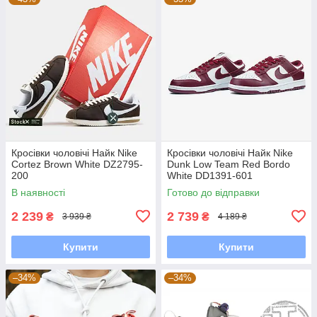
Кросівки чоловічі Найк Nike
Кросівки чоловічі Найк Nike
Cortez Brown White DZ2795-
Dunk Low Team Red Bordo
200
White DD1391-601
В наявності
Готово до відправки
2 239
2 739
₴
₴
3 939 ₴
4 189 ₴
Купити
Купити
–34%
–34%