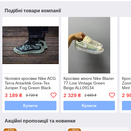
Подібні товари компанії
Чоловічі кросівки Nike ACG
Кросівки жіночі Nike Blazer
Крос
Terra Antarktik Gore-Tex
77 Low Vintage Green
Zoom
Juniper Fog Green Black
Beige ALL09134
Mint
BV6348-300 40 Так,
DV9
3 189
2 329
2 9
₴
₴
3 739 ₴
2 689 ₴
Кросівки, Багатошарова,
Так, Так,
Купити
Купити
Акційні пропозиції та новинки
–43%
–35%