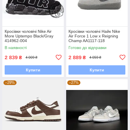
Кросівки чоловічі Nike Air
Кросівки чоловічі Найк Nike
More Uptempo Black/Gray
Air Force 1 Low x Reigning
414962-004
Champ AA1117-118
В наявності
Готово до відправки
2 839
2 889
₴
₴
4 009 ₴
4 059 ₴
Купити
Купити
–29%
–27%