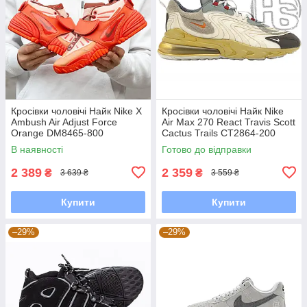
Кросівки чоловічі Найк Nike X
Кросівки чоловічі Найк Nike
Ambush Air Adjust Force
Air Max 270 React Travis Scott
Orange DM8465-800
Cactus Trails CT2864-200
В наявності
Готово до відправки
2 389
2 359
₴
₴
3 639 ₴
3 559 ₴
Купити
Купити
–29%
–29%