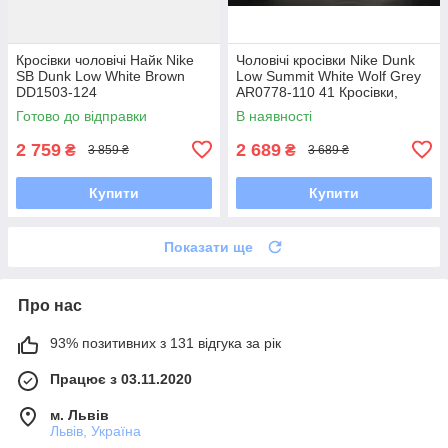
Кросівки чоловічі Найк Nike
Чоловічі кросівки Nike Dunk
SB Dunk Low White Brown
Low Summit White Wolf Grey
DD1503-124
AR0778-110 41 Кросівки,
Текстильна, Шнурівка, Товста
Готово до відправки
В наявності
підошва, Замша,
2 759
2 689
₴
₴
3 859 ₴
3 689 ₴
Купити
Купити
Показати ще
Про нас
93% позитивних з 131 відгука за рік
Працює з 03.11.2020
м. Львів
Львів, Україна