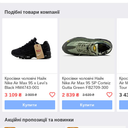
Подібні товари компанії
Кросівки чоловічі Найк
Кросівки чоловічі Найк
Крос
Nike Air Max 95 x Levi's
Nike Air Max 95 SP Corteiz
Air 
Black HM4743-001
Gutta Green FB2709-300
Tour
3 109
2 839
3 4
₴
₴
3 909 ₴
3 639 ₴
Купити
Купити
Акційні пропозиції та новинки