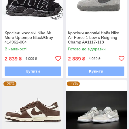
Кросівки чоловічі Nike Air
Кросівки чоловічі Найк Nike
More Uptempo Black/Gray
Air Force 1 Low x Reigning
414962-004
Champ AA1117-118
В наявності
Готово до відправки
2 839
2 889
₴
₴
4 009 ₴
4 059 ₴
Купити
Купити
–29%
–27%