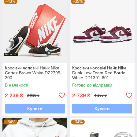
–43%
–35%
Кросівки чоловічі Найк Nike
Кросівки чоловічі Найк Nike
Cortez Brown White DZ2795-
Dunk Low Team Red Bordo
200
White DD1391-601
В наявності
Готово до відправки
2 239
2 739
₴
₴
3 939 ₴
4 189 ₴
Купити
Купити
–34%
–34%