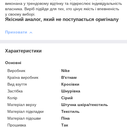
виконана у трендовому відтінку та підкреслює індивідуальність
власника. Виріб підійде для тих, хто цінує якість і впевненість
у своєму виборі.
Якісний аналог, який не поступається оригіналу
Приховати
Характеристики
Основні
Виробник
Nike
Країна виробник
В'єтнам
Вид взуття
Кросівки
Застібка
Шнурівка
Колір
Сірий
Матеріал верху
Штучна шкіра/текстиль
Матеріал підкладки
Текстиль
Матеріал підошви
Піна
Прошивка
Так