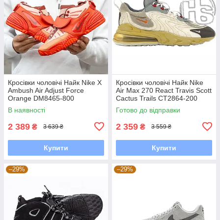
Кросівки чоловічі Найк Nike X
Кросівки чоловічі Найк Nike
Ambush Air Adjust Force
Air Max 270 React Travis Scott
Orange DM8465-800
Cactus Trails CT2864-200
В наявності
Готово до відправки
2 389
2 359
₴
₴
3 639 ₴
3 559 ₴
Купити
Купити
–29%
–29%