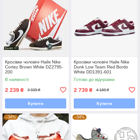
Кросівки чоловічі Найк Nike
Кросівки чоловічі Найк Nike
Cortez Brown White DZ2795-
Dunk Low Team Red Bordo
200
White DD1391-601
В наявності
Готово до відправки
2 239
2 739
₴
₴
3 939 ₴
4 189 ₴
Купити
Купити
–34%
–34%