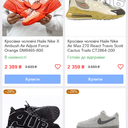
Кросівки чоловічі Найк Nike X
Кросівки чоловічі Найк Nike
Ambush Air Adjust Force
Air Max 270 React Travis Scott
Orange DM8465-800
Cactus Trails CT2864-200
В наявності
Готово до відправки
2 389
2 359
₴
₴
3 639 ₴
3 559 ₴
Купити
Купити
–29%
–29%