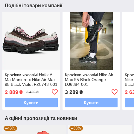
Подібні товари компанії
Кросівки чоловічі Найк A
Кросівки чоловічі Nike Air
Крос
Ma Maniere x Nike Air Max
Max 95 Black Orange
Nike
95 Black Violet FZ8743-001
DJ6884-001
Blac
2 889
3 289
2 6
₴
₴
3 439 ₴
Купити
Купити
Акційні пропозиції та новинки
–43%
–35%