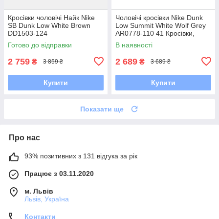
Кросівки чоловічі Найк Nike
Чоловічі кросівки Nike Dunk
SB Dunk Low White Brown
Low Summit White Wolf Grey
DD1503-124
AR0778-110 41 Кросівки,
Текстильна, Шнурівка, Товста
Готово до відправки
В наявності
підошва, Замша,
2 759
2 689
₴
₴
3 859 ₴
3 689 ₴
Купити
Купити
Показати ще
Про нас
93% позитивних з 131 відгука за рік
Працює з 03.11.2020
м. Львів
Львів, Україна
Контакти