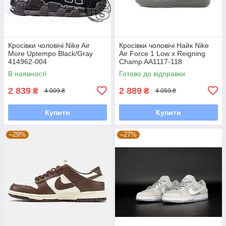
Кросівки чоловічі Nike Air
Кросівки чоловічі Найк Nike
More Uptempo Black/Gray
Air Force 1 Low x Reigning
414962-004
Champ AA1117-118
В наявності
Готово до відправки
2 839
2 889
₴
₴
4 009 ₴
4 059 ₴
Купити
Купити
–29%
–27%