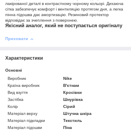
лакірованої деталі в контрастному чорному кольорі. Дихаюча
сітка забезпечує комфорт і вентиляцію протягом дня, а легка
пінна підошва дає амортизацію. Резиновий протектор
відповідає за зчеплення з поверхнею.
Якісний аналог, який не поступається оригіналу
Приховати
Характеристики
Основні
Виробник
Nike
Країна виробник
В'єтнам
Вид взуття
Кросівки
Застібка
Шнурівка
Колір
Сірий
Матеріал верху
Штучна шкіра
Матеріал підкладки
Текстиль
Матеріал підошви
Піна