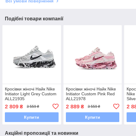
Всі умови повернення
Подібні товари компанії
Кросівки жіночі Найк Nike
Кросівки жіночі Найк Nike
Крос
Initiator Light Grey Custom
Initiator Custom Pink Red
Nike
ALL21935
ALL21978
Silv
2 809
2 889
2 8
₴
₴
3 559 ₴
3 559 ₴
Купити
Купити
Акційні пропозиції та новинки