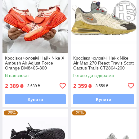
Кросівки чоловічі Найк Nike X
Кросівки чоловічі Найк Nike
Ambush Air Adjust Force
Air Max 270 React Travis Scott
Orange DM8465-800
Cactus Trails CT2864-200
В наявності
Готово до відправки
2 389
2 359
₴
₴
3 639 ₴
3 559 ₴
Купити
Купити
–29%
–29%