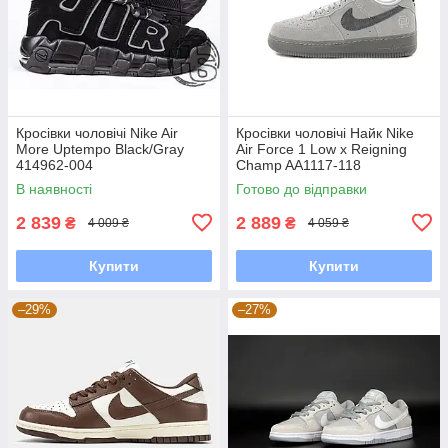
Кросівки чоловічі Nike Air
Кросівки чоловічі Найк Nike
More Uptempo Black/Gray
Air Force 1 Low x Reigning
414962-004
Champ AA1117-118
В наявності
Готово до відправки
2 839
2 889
₴
₴
4 009 ₴
4 059 ₴
Купити
Купити
–29%
–27%