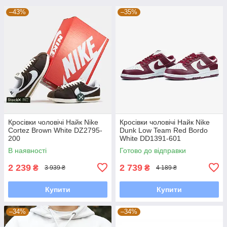
–43%
–35%
Кросівки чоловічі Найк Nike
Кросівки чоловічі Найк Nike
Cortez Brown White DZ2795-
Dunk Low Team Red Bordo
200
White DD1391-601
В наявності
Готово до відправки
2 239
2 739
₴
₴
3 939 ₴
4 189 ₴
Купити
Купити
–34%
–34%