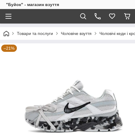
"Буйок" - магазин взуття
Товари та послуги
Чоловіче взуття
Чоловічі кеди і кр
–21%