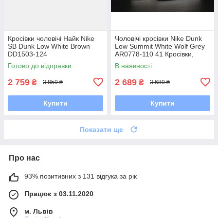
Кросівки чоловічі Найк Nike
Чоловічі кросівки Nike Dunk
SB Dunk Low White Brown
Low Summit White Wolf Grey
DD1503-124
AR0778-110 41 Кросівки,
Текстильна, Шнурівка, Товста
Готово до відправки
В наявності
підошва, Замша,
2 759
2 689
₴
₴
3 859 ₴
3 689 ₴
Купити
Купити
Показати ще
Про нас
93% позитивних з 131 відгука за рік
Працює з 03.11.2020
м. Львів