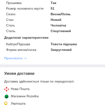
Прошивка
Так
Розмір чоловічого взуття
51
Сезон
Весна/Осінь
Стан
Новий
Стать
Чоловіча
Стиль
Спортивний
Додаткові характеристики
Каблук/Підошва
Товста підошва
Форма миска/носка
Закруглений
Приховати
Умови доставки
Доставка здійснюється тільки по передоплаті.
Нова Пошта
Магазини Rozetka
Укрпошта