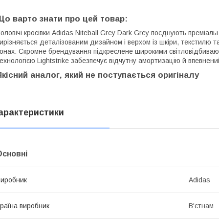
Що варто знати про цей товар:
оловічі кросівки Adidas Niteball Grey Dark Grey поєднують преміа
ирізняється деталізованим дизайном і верхом із шкіри, текстилю т
онах. Скромне брендування підкреслене широкими світловідбиваюч
ехнологією Lightstrike забезпечує відчутну амортизацію й впевнен
Якісний аналог, який не поступається оригіналу
арактеристики
Основні
иробник
Adidas
раїна виробник
В'єтнам