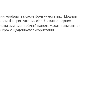
льний комфорт та баскетбольну естетику. Модель
а замші в приглушених сіро-блакитно-чорних
ими смугами на бічній панелі. Масивна підошва з
ий крок у щоденному використанні.