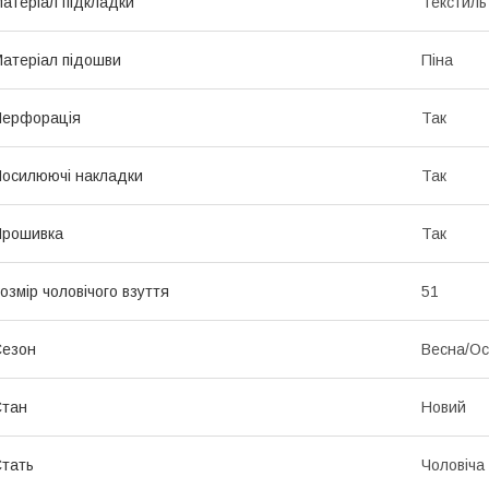
атеріал підкладки
Текстиль
атеріал підошви
Піна
Перфорація
Так
осилюючі накладки
Так
Прошивка
Так
озмір чоловічого взуття
51
Сезон
Весна/Ос
Стан
Новий
тать
Чоловіча