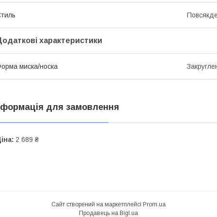
тиль
Повсякд
Додаткові характеристики
орма миска/носка
Закругле
нформація для замовлення
іна:
2 689 ₴
Сайт створений на маркетплейсі
Prom.ua
Продавець на Bigl.ua