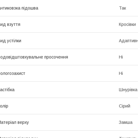
нтиковзка підошва
Так
ид взуття
Кросівки
ид устілки
Адаптив
одовідштовхувальне просочення
Ні
ологозахист
Ні
астібка
Шнурівка
олір
Сірий
атеріал верху
Замша