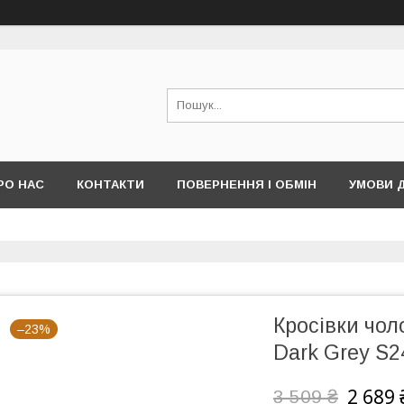
РО НАС
КОНТАКТИ
ПОВЕРНЕННЯ І ОБМІН
УМОВИ 
Кросівки чоло
–23%
Dark Grey S2
2 689 
3 509 ₴