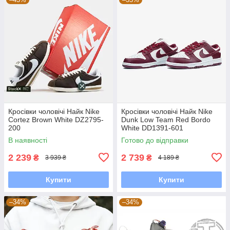
Кросівки чоловічі Найк Nike
Кросівки чоловічі Найк Nike
Cortez Brown White DZ2795-
Dunk Low Team Red Bordo
200
White DD1391-601
В наявності
Готово до відправки
2 239
2 739
₴
₴
3 939 ₴
4 189 ₴
Купити
Купити
–34%
–34%