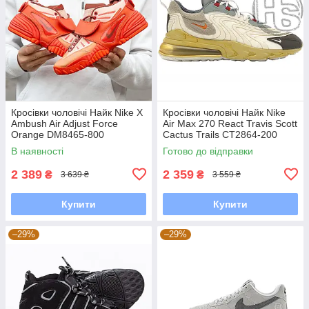
Кросівки чоловічі Найк Nike X
Кросівки чоловічі Найк Nike
Ambush Air Adjust Force
Air Max 270 React Travis Scott
Orange DM8465-800
Cactus Trails CT2864-200
В наявності
Готово до відправки
2 389
2 359
₴
₴
3 639 ₴
3 559 ₴
Купити
Купити
–29%
–29%