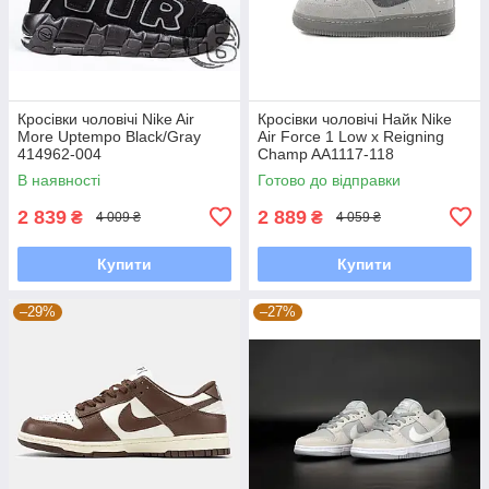
Кросівки чоловічі Nike Air
Кросівки чоловічі Найк Nike
More Uptempo Black/Gray
Air Force 1 Low x Reigning
414962-004
Champ AA1117-118
В наявності
Готово до відправки
2 839
2 889
₴
₴
4 009 ₴
4 059 ₴
Купити
Купити
–29%
–27%