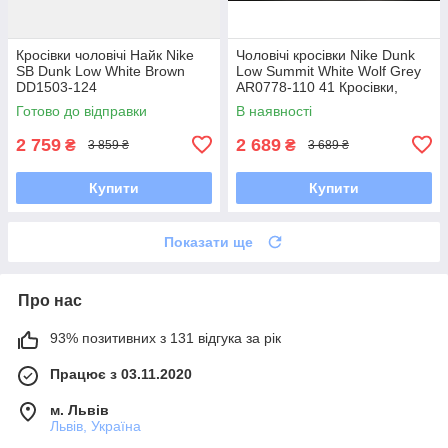
Кросівки чоловічі Найк Nike
Чоловічі кросівки Nike Dunk
SB Dunk Low White Brown
Low Summit White Wolf Grey
DD1503-124
AR0778-110 41 Кросівки,
Текстильна, Шнурівка, Товста
Готово до відправки
В наявності
підошва, Замша,
2 759
2 689
₴
₴
3 859 ₴
3 689 ₴
Купити
Купити
Показати ще
Про нас
93% позитивних з 131 відгука за рік
Працює з 03.11.2020
м. Львів
Львів, Україна