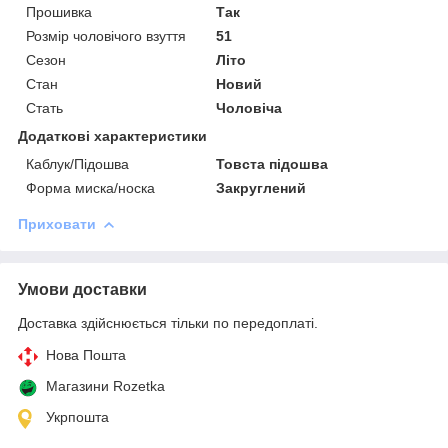
Прошивка
Так
Розмір чоловічого взуття
51
Сезон
Літо
Стан
Новий
Стать
Чоловіча
Додаткові характеристики
Каблук/Підошва
Товста підошва
Форма миска/носка
Закруглений
Приховати
Умови доставки
Доставка здійснюється тільки по передоплаті.
Нова Пошта
Магазини Rozetka
Укрпошта