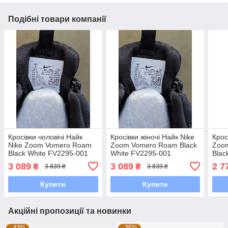
Подібні товари компанії
Кросівки чоловічі Найк
Кросівки жіночі Найк Nike
Крос
Nike Zoom Vomero Roam
Zoom Vomero Roam Black
Zoom
Black White FV2295-001
White FV2295-001
Blac
3 089
3 089
2 7
₴
₴
3 839 ₴
3 839 ₴
Купити
Купити
Акційні пропозиції та новинки
–43%
–35%