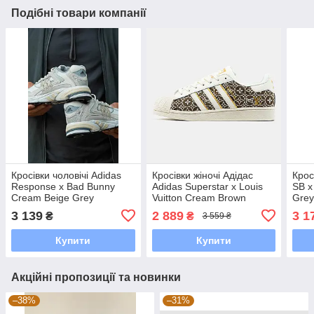
Подібні товари компанії
Кросівки чоловічі Adidas
Кросівки жіночі Адідас
Крос
Response x Bad Bunny
Adidas Superstar x Louis
SB x
Cream Beige Grey
Vuitton Cream Brown
Grey
ALL11731
ALL23307
3 139
2 889
3 1
₴
₴
3 559 ₴
Купити
Купити
Акційні пропозиції та новинки
–38%
–31%