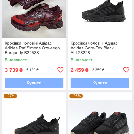
Кросівки чоловічі Адідас
Кросівки чоловічі Адідас
Adidas Raf Simons Ozweego
Adidas Gore-Tex Black
Burgundy B22538
ALL23228
В наявності
В наявності
3 739
2 459
₴
₴
5 139 ₴
3 359 ₴
Купити
Купити
–27%
–26%