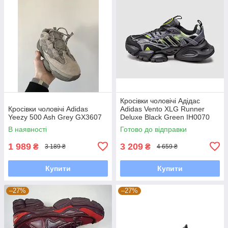
Кросівки чоловічі Адідас
Кросівки чоловічі Adidas
Adidas Vento XLG Runner
Yeezy 500 Ash Grey GX3607
Deluxe Black Green IH0070
В наявності
Готово до відправки
1 989
3 209
₴
₴
3 189 ₴
4 659 ₴
Купити
Купити
–27%
–27%