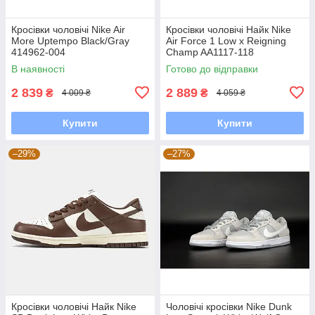
Кросівки чоловічі Nike Air
Кросівки чоловічі Найк Nike
More Uptempo Black/Gray
Air Force 1 Low x Reigning
414962-004
Champ AA1117-118
В наявності
Готово до відправки
2 839
2 889
₴
₴
4 009 ₴
4 059 ₴
Купити
Купити
–29%
–27%
Кросівки чоловічі Найк Nike
Чоловічі кросівки Nike Dunk