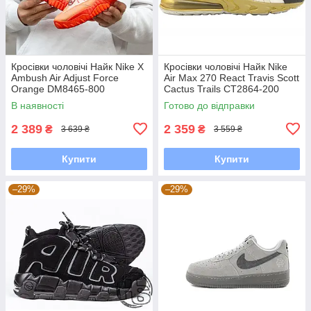
Кросівки чоловічі Найк Nike X
Кросівки чоловічі Найк Nike
Ambush Air Adjust Force
Air Max 270 React Travis Scott
Orange DM8465-800
Cactus Trails CT2864-200
В наявності
Готово до відправки
2 389
2 359
₴
₴
3 639 ₴
3 559 ₴
Купити
Купити
–29%
–29%