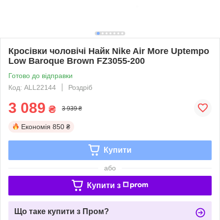
Кросівки чоловічі Найк Nike Air More Uptempo
Low Baroque Brown FZ3055-200
Готово до відправки
Код: ALL22144
Роздріб
3 089
₴
3 939 ₴
Економія
850 ₴
Купити
або
Купити з
Що таке купити з Пром?