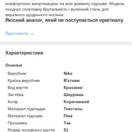
комфортною амортизацією на всю довжину підошви. Модель
поєднує спортивну брутальність і вуличний стиль для
виразного щоденного носіння.
Якісний аналог, який не поступається оригіналу
Приховати
Характеристики
Основні
Виробник
Nike
Країна виробник
В'єтнам
Вид взуття
Кросівки
Застібка
Шнурівка
Колір
Коричневий
Матеріал підкладки
Текстиль
Матеріал підошви
Піна
Прошивка
Так
Розмір чоловічого взуття
51