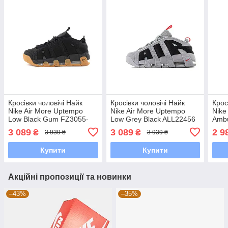
Кросівки чоловічі Найк
Кросівки чоловічі Найк
Крос
Nike Air More Uptempo
Nike Air More Uptempo
Nike
Low Black Gum FZ3055-
Low Grey Black ALL22456
Ambu
003
FB1
3 089
3 089
2 9
₴
₴
3 939 ₴
3 939 ₴
Купити
Купити
Акційні пропозиції та новинки
–43%
–35%