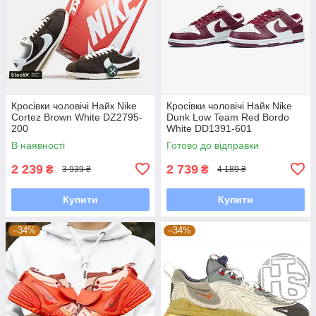
Кросівки чоловічі Найк Nike
Кросівки чоловічі Найк Nike
Cortez Brown White DZ2795-
Dunk Low Team Red Bordo
200
White DD1391-601
В наявності
Готово до відправки
2 239
2 739
₴
₴
3 939 ₴
4 189 ₴
Купити
Купити
–34%
–34%