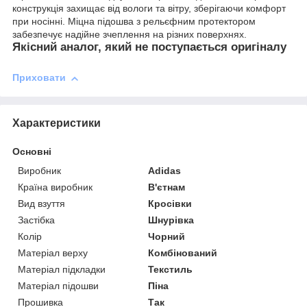
конструкція захищає від вологи та вітру, зберігаючи комфорт
при носінні. Міцна підошва з рельєфним протектором
забезпечує надійне зчеплення на різних поверхнях.
Якісний аналог, який не поступається оригіналу
Приховати
Характеристики
Основні
Виробник
Adidas
Країна виробник
В'єтнам
Вид взуття
Кросівки
Застібка
Шнурівка
Колір
Чорний
Матеріал верху
Комбінований
Матеріал підкладки
Текстиль
Матеріал підошви
Піна
Прошивка
Так