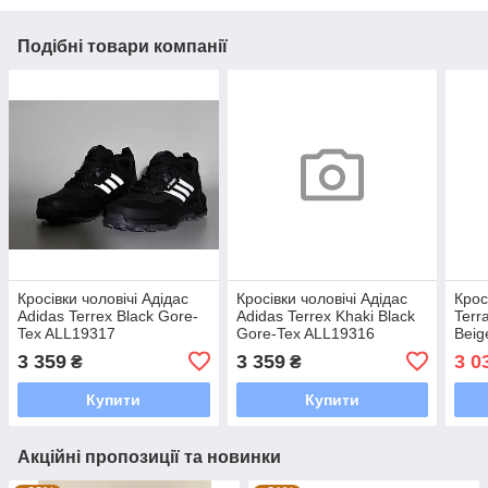
Подібні товари компанії
Кросівки чоловічі Адідас
Кросівки чоловічі Адідас
Крос
Adidas Terrex Black Gore-
Adidas Terrex Khaki Black
Terr
Tex ALL19317
Gore-Tex ALL19316
Beig
3 359
3 359
3 0
₴
₴
Купити
Купити
Акційні пропозиції та новинки