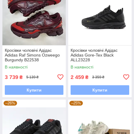
Кросівки чоловічі Адідас
Кросівки чоловічі Адідас
Adidas Raf Simons Ozweego
Adidas Gore-Tex Black
Burgundy B22538
ALL23228
В наявності
В наявності
3 739
2 459
₴
₴
5 139 ₴
3 359 ₴
Купити
Купити
–26%
–25%