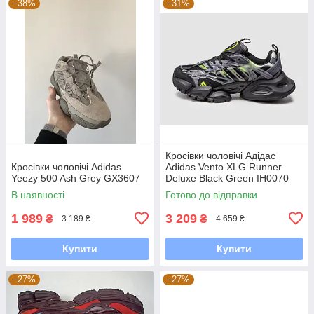
–38%
–31%
Кросівки чоловічі Адідас
Кросівки чоловічі Adidas
Adidas Vento XLG Runner
Yeezy 500 Ash Grey GX3607
Deluxe Black Green IH0070
В наявності
Готово до відправки
1 989
3 209
₴
₴
3 189 ₴
4 659 ₴
Купити
Купити
–27%
–27%