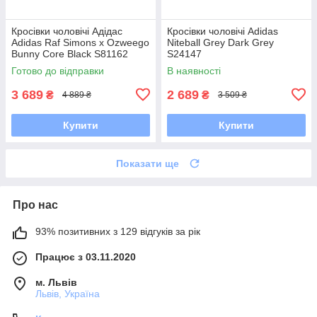
Кросівки чоловічі Адідас
Кросівки чоловічі Adidas
Adidas Raf Simons x Ozweego
Niteball Grey Dark Grey
Bunny Core Black S81162
S24147
Готово до відправки
В наявності
3 689
2 689
₴
₴
4 889 ₴
3 509 ₴
Купити
Купити
Показати ще
Про нас
93% позитивних з 129 відгуків за рік
Працює з 03.11.2020
м. Львів
Львів, Україна