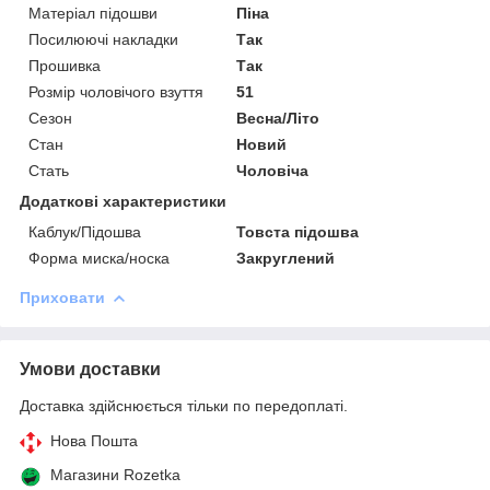
Матеріал підошви
Піна
Посилюючі накладки
Так
Прошивка
Так
Розмір чоловічого взуття
51
Сезон
Весна/Літо
Стан
Новий
Стать
Чоловіча
Додаткові характеристики
Каблук/Підошва
Товста підошва
Форма миска/носка
Закруглений
Приховати
Умови доставки
Доставка здійснюється тільки по передоплаті.
Нова Пошта
Магазини Rozetka