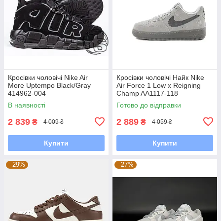
Кросівки чоловічі Nike Air
Кросівки чоловічі Найк Nike
More Uptempo Black/Gray
Air Force 1 Low x Reigning
414962-004
Champ AA1117-118
В наявності
Готово до відправки
2 839
2 889
₴
₴
4 009 ₴
4 059 ₴
Купити
Купити
–29%
–27%