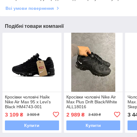
Всі умови повернення
Подібні товари компанії
Кросівки чоловічі Найк
Кросівки чоловічі Nike Air
Чоло
Nike Air Max 95 x Levi's
Max Plus Drift Black/White
Max 
Black HM4743-001
ALL18016
Skep
3 109
2 989
3 4
₴
₴
3 909 ₴
3 439 ₴
Купити
Купити