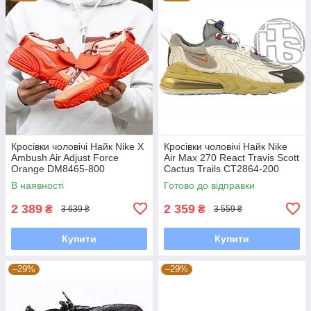
Кросівки чоловічі Найк Nike X
Кросівки чоловічі Найк Nike
Ambush Air Adjust Force
Air Max 270 React Travis Scott
Orange DM8465-800
Cactus Trails CT2864-200
В наявності
Готово до відправки
2 389
2 359
₴
₴
3 639 ₴
3 559 ₴
Купити
Купити
–29%
–29%