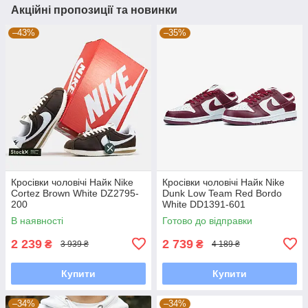
Акційні пропозиції та новинки
–43%
–35%
Кросівки чоловічі Найк Nike
Кросівки чоловічі Найк Nike
Cortez Brown White DZ2795-
Dunk Low Team Red Bordo
200
White DD1391-601
В наявності
Готово до відправки
2 239
2 739
₴
₴
3 939 ₴
4 189 ₴
Купити
Купити
–34%
–34%