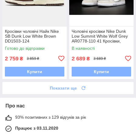
Кросівки чоловічі Найк Nike
Чоловічі кросівки Nike Dunk
SB Dunk Low White Brown
Low Summit White Wolf Grey
DD1503-124
AR0778-110 41 Кросівки,
Текстильна, Шнурівка, Товста
Готово до відправки
В наявності
підошва, Замша,
2 759
2 689
₴
₴
3 859 ₴
3 689 ₴
Купити
Купити
Показати ще
Про нас
93% позитивних з 129 відгуків за рік
Працює з 03.11.2020