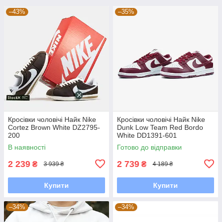
–43%
–35%
Кросівки чоловічі Найк Nike
Кросівки чоловічі Найк Nike
Cortez Brown White DZ2795-
Dunk Low Team Red Bordo
200
White DD1391-601
В наявності
Готово до відправки
2 239
2 739
₴
₴
3 939 ₴
4 189 ₴
Купити
Купити
–34%
–34%