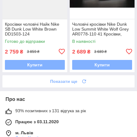
Кросівки чоловічі Найк Nike
Чоловічі кросівки Nike Dunk
SB Dunk Low White Brown
Low Summit White Wolf Grey
DD1503-124
AR0778-110 41 Кросівки,
Текстильна, Шнурівка, Товста
Готово до відправки
В наявності
підошва, Замша,
2 759
2 689
₴
₴
3 859 ₴
3 689 ₴
Купити
Купити
Показати ще
Про нас
93% позитивних з 131 відгука за рік
Працює з 03.11.2020
м. Львів