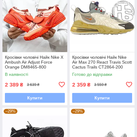
Кросівки чоловічі Найк Nike X
Кросівки чоловічі Найк Nike
Ambush Air Adjust Force
Air Max 270 React Travis Scott
Orange DM8465-800
Cactus Trails CT2864-200
В наявності
Готово до відправки
2 389
2 359
₴
₴
3 639 ₴
3 559 ₴
Купити
Купити
–29%
–29%