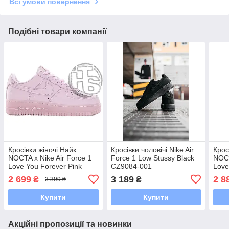
Всі умови повернення
Подібні товари компанії
Кросівки жіночі Найк
Кросівки чоловічі Nike Air
Крос
NOCTA x Nike Air Force 1
Force 1 Low Stussy Black
NOCT
Love You Forever Pink
CZ9084-001
Love
Foam CZ8065-600
CZ8
2 699
3 189
2 8
₴
₴
3 399 ₴
Купити
Купити
Акційні пропозиції та новинки