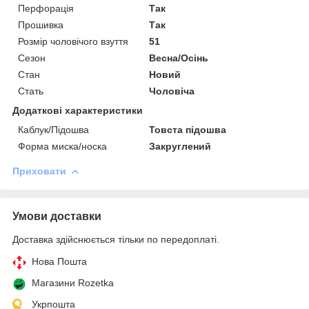
Перфорація
Так
Прошивка
Так
Розмір чоловічого взуття
51
Сезон
Весна/Осінь
Стан
Новий
Стать
Чоловіча
Додаткові характеристики
Каблук/Підошва
Товста підошва
Форма миска/носка
Закруглений
Приховати
Умови доставки
Доставка здійснюється тільки по передоплаті.
Нова Пошта
Магазини Rozetka
Укрпошта