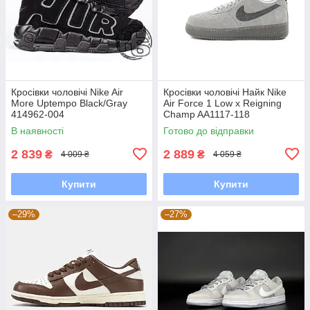
Кросівки чоловічі Nike Air
Кросівки чоловічі Найк Nike
More Uptempo Black/Gray
Air Force 1 Low x Reigning
414962-004
Champ AA1117-118
В наявності
Готово до відправки
2 839
2 889
₴
₴
4 009 ₴
4 059 ₴
Купити
Купити
–29%
–27%