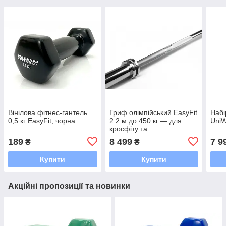
Вінілова фітнес-гантель
Гриф олімпійський EasyFit
Набі
0,5 кг EasyFit, чорна
2.2 м до 450 кг — для
UniW
кросфіту та
пауерліфтингу,
189
8 499
7 9
₴
₴
професійний рівень
Купити
Купити
Акційні пропозиції та новинки