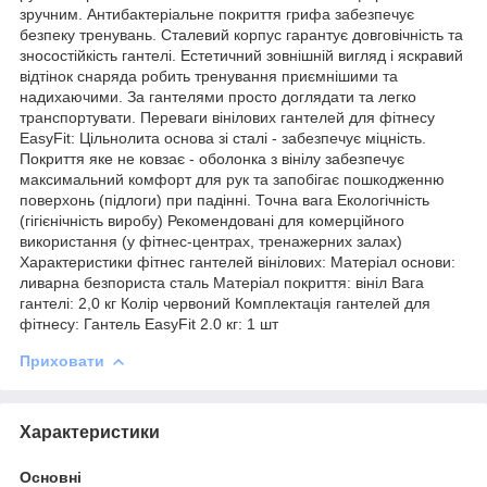
зручним. Антибактеріальне покриття грифа забезпечує
безпеку тренувань. Сталевий корпус гарантує довговічність та
зносостійкість гантелі. Естетичний зовнішній вигляд і яскравий
відтінок снаряда робить тренування приємнішими та
надихаючими. За гантелями просто доглядати та легко
транспортувати. Переваги вінілових гантелей для фітнесу
EasyFit: Цільнолита основа зі сталі - забезпечує міцність.
Покриття яке не ковзає - оболонка з вінілу забезпечує
максимальний комфорт для рук та запобігає пошкодженню
поверхонь (підлоги) при падінні. Точна вага Екологічність
(гігієнічність виробу) Рекомендовані для комерційного
використання (у фітнес-центрах, тренажерних залах)
Характеристики фітнес гантелей вінілових: Матеріал основи:
ливарна безпориста сталь Матеріал покриття: вініл Вага
гантелі: 2,0 кг Колір червоний Комплектація гантелей для
фітнесу: Гантель EasyFit 2.0 кг: 1 шт
Приховати
Характеристики
Основні