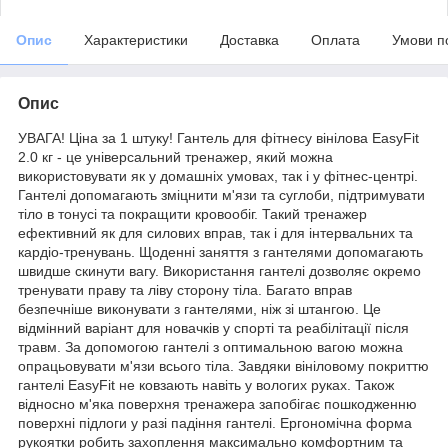
Опис
Характеристики
Доставка
Оплата
Умови п
Опис
УВАГА! Ціна за 1 штуку! Гантель для фітнесу вінілова EasyFit
2.0 кг - це універсальний тренажер, який можна
використовувати як у домашніх умовах, так і у фітнес-центрі.
Гантелі допомагають зміцнити м'язи та суглоби, підтримувати
тіло в тонусі та покращити кровообіг. Такий тренажер
ефективний як для силових вправ, так і для інтервальних та
кардіо-тренувань. Щоденні заняття з гантелями допомагають
швидше скинути вагу. Використання гантелі дозволяє окремо
тренувати праву та ліву сторону тіла. Багато вправ
безпечніше виконувати з гантелями, ніж зі штангою. Це
відмінний варіант для новачків у спорті та реабілітації після
травм. За допомогою гантелі з оптимальною вагою можна
опрацьовувати м'язи всього тіла. Завдяки вініловому покриттю
гантелі EasyFit не ковзають навіть у вологих руках. Також
відносно м'яка поверхня тренажера запобігає пошкодженню
поверхні підлоги у разі падіння гантелі. Ергономічна форма
рукоятки робить захоплення максимально комфортним та