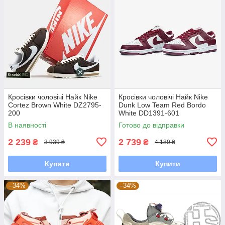
Кросівки чоловічі Найк Nike
Кросівки чоловічі Найк Nike
Cortez Brown White DZ2795-
Dunk Low Team Red Bordo
200
White DD1391-601
В наявності
Готово до відправки
2 239
2 739
₴
₴
3 939 ₴
4 189 ₴
Купити
Купити
–34%
–34%