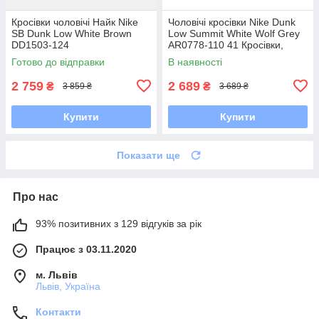
Кросівки чоловічі Найк Nike
Чоловічі кросівки Nike Dunk
SB Dunk Low White Brown
Low Summit White Wolf Grey
DD1503-124
AR0778-110 41 Кросівки,
Текстильна, Шнурівка, Товста
Готово до відправки
В наявності
підошва, Замша,
2 759
2 689
₴
₴
3 859 ₴
3 689 ₴
Купити
Купити
Показати ще
Про нас
93% позитивних з 129 відгуків за рік
Працює з 03.11.2020
м. Львів
Львів, Україна
Контакти