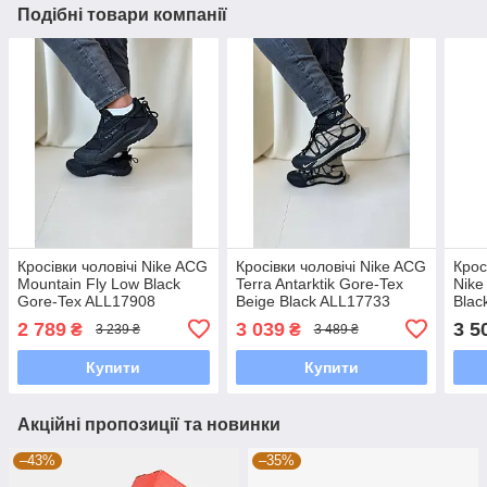
Подібні товари компанії
Кросівки чоловічі Nike ACG
Кросівки чоловічі Nike ACG
Крос
Mountain Fly Low Black
Terra Antarktik Gore-Tex
Nike
Gore-Tex ALL17908
Beige Black ALL17733
Blac
2 789
3 039
3 5
₴
₴
3 239 ₴
3 489 ₴
Купити
Купити
Акційні пропозиції та новинки
–43%
–35%