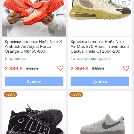
Кросівки чоловічі Найк Nike X
Кросівки чоловічі Найк Nike
Ambush Air Adjust Force
Air Max 270 React Travis Scott
Orange DM8465-800
Cactus Trails CT2864-200
В наявності
Готово до відправки
2 389
2 359
₴
₴
3 639 ₴
3 559 ₴
Купити
Купити
–29%
–29%