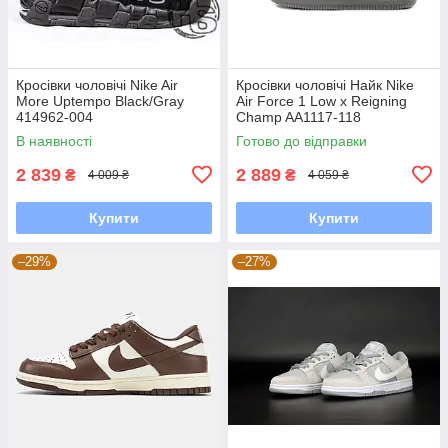
Кросівки чоловічі Nike Air
Кросівки чоловічі Найк Nike
More Uptempo Black/Gray
Air Force 1 Low x Reigning
414962-004
Champ AA1117-118
В наявності
Готово до відправки
2 839
2 889
₴
₴
4 009 ₴
4 059 ₴
Купити
Купити
–29%
–27%