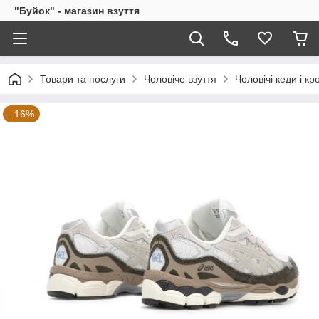
"Буйок" - магазин взуття
Товари та послуги
Чоловіче взуття
Чоловічі кеди і кр
–16%