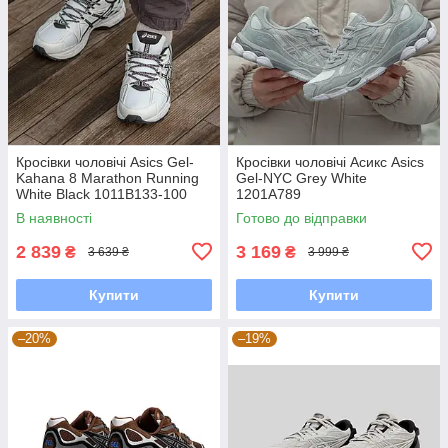
Кросівки чоловічі Asics Gel-
Кросівки чоловічі Асикс Asics
Kahana 8 Marathon Running
Gel-NYC Grey White
White Black 1011B133-100
1201A789
В наявності
Готово до відправки
2 839
3 169
₴
₴
3 639 ₴
3 999 ₴
Купити
Купити
–20%
–19%