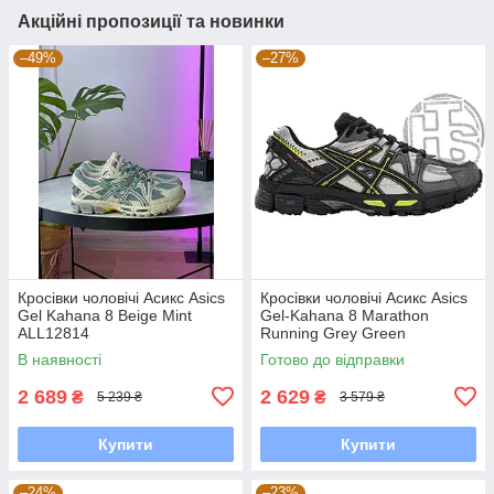
Акційні пропозиції та новинки
–49%
–27%
Кросівки чоловічі Асикс Asics
Кросівки чоловічі Асикс Asics
Gel Kahana 8 Beige Mint
Gel-Kahana 8 Marathon
ALL12814
Running Grey Green
1011B109-026
В наявності
Готово до відправки
2 689
2 629
₴
₴
5 239 ₴
3 579 ₴
Купити
Купити
–24%
–23%