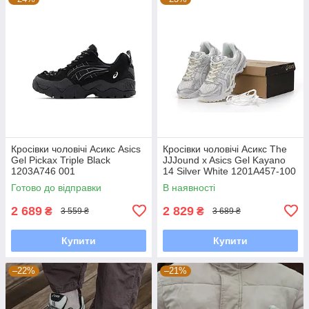
Кросівки чоловічі Асикс Asics
Кросівки чоловічі Асикс The
Gel Pickax Triple Black
JJJound x Asics Gel Kayano
1203A746 001
14 Silver White 1201A457-100
Готово до відправки
В наявності
2 689
2 829
₴
₴
3 559 ₴
3 689 ₴
Купити
Купити
–22%
–21%