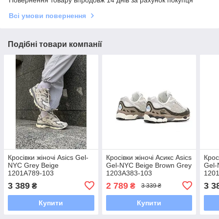
Повернення товару впродовж 14 днів за рахунок покупця
Всі умови повернення
Подібні товари компанії
Кросівки жіночі Asics Gel-
Кросівки жіночі Асикс Asics
Крос
NYC Grey Beige
Gel-NYC Beige Brown Grey
Gel-
1201A789-103
1203A383-103
120
3 389
2 789
3 3
₴
₴
3 339 ₴
Купити
Купити