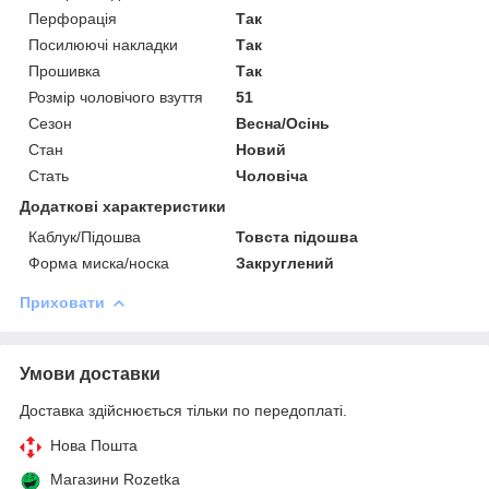
Перфорація
Так
Посилюючі накладки
Так
Прошивка
Так
Розмір чоловічого взуття
51
Сезон
Весна/Осінь
Стан
Новий
Стать
Чоловіча
Додаткові характеристики
Каблук/Підошва
Товста підошва
Форма миска/носка
Закруглений
Приховати
Умови доставки
Доставка здійснюється тільки по передоплаті.
Нова Пошта
Магазини Rozetka