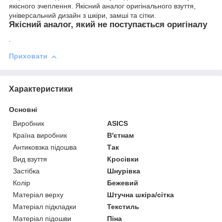
якісного зчеплення. Якісний аналог оригінального взуття,
універсальний дизайн з шкіри, замші та сітки.
Якісний аналог, який не поступається оригіналу
.
Приховати
Характеристики
Основні
Виробник
ASICS
Країна виробник
В'єтнам
Антиковзка підошва
Так
Вид взуття
Кросівки
Застібка
Шнурівка
Колір
Бежевий
Матеріал верху
Штучна шкіра/сітка
Матеріал підкладки
Текстиль
Матеріал підошви
Піна