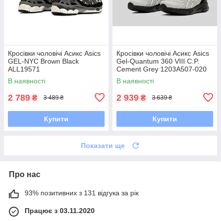
Кросівки чоловічі Асикс Asics
Кросівки чоловічі Асикс Asics
GEL-NYC Brown Black
Gel-Quantum 360 VIII C.P.
ALL19571
Cement Grey 1203A507-020
В наявності
В наявності
2 789
2 939
₴
₴
3 489 ₴
3 639 ₴
Купити
Купити
Показати ще
Про нас
93% позитивних з 131 відгука за рік
Працює з 03.11.2020