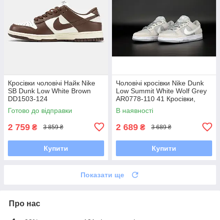
Кросівки чоловічі Найк Nike
Чоловічі кросівки Nike Dunk
SB Dunk Low White Brown
Low Summit White Wolf Grey
DD1503-124
AR0778-110 41 Кросівки,
Текстильна, Шнурівка, Товста
Готово до відправки
В наявності
підошва, Замша,
2 759
2 689
₴
₴
3 859 ₴
3 689 ₴
Купити
Купити
Показати ще
Про нас