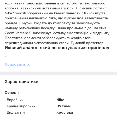
коричневих тонах виготовлені із сітчастого та текстильного
волокна із захисними вставками зі шкіри. Фірмовий логотип
Nike Swoosh зображений на бічних панелях. Язичок взуття
прикрашений наклейкою Nike, що підкреслює автентичність
бренда. Шнурки входять до комплекту та забезпечують
надійну регульовану посадку. Пінна проміжна підошва Nike
Zoom Vomero 5 забезпечує чутливу амортизацію й підтримку.
Пластикові елементи забезпечують фіксацію стопи,
перешкоджаючи зісковзуванню стопи. Гумовий протектор.
Якісний аналог, який не поступається оригіналу
.
Приховати
Характеристики
Основні
Виробник
Nike
Країна виробник
В'єтнам
Вид взуття
Кросівки