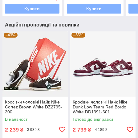
Купити
Купити
Акційні пропозиції та новинки
–43%
–35%
Кросівки чоловічі Найк Nike
Кросівки чоловічі Найк Nike
Cortez Brown White DZ2795-
Dunk Low Team Red Bordo
200
White DD1391-601
В наявності
Готово до відправки
2 239
2 739
₴
₴
3 939 ₴
4 189 ₴