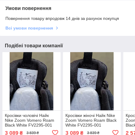
Умови повернення
Повернення товару впродовж 14 днів за рахунок покупця
Всі умови повернення
Подібні товари компанії
Кросівки чоловічі Найк
Кросівки жіночі Найк Nike
Крос
Nike Zoom Vomero Roam
Zoom Vomero Roam Black
Zoom
Black White FV2295-001
White FV2295-001
Blac
3 089
3 089
2 5
₴
₴
3 839 ₴
3 839 ₴