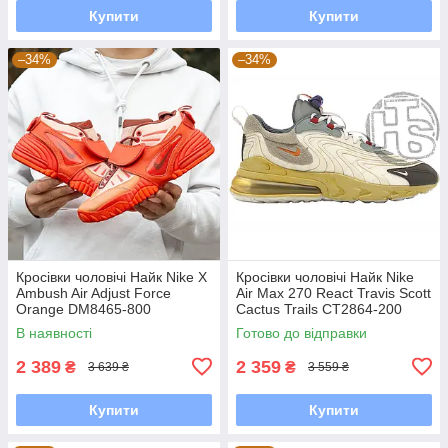
Купити
Купити
–34%
–34%
Кросівки чоловічі Найк Nike X
Кросівки чоловічі Найк Nike
Ambush Air Adjust Force
Air Max 270 React Travis Scott
Orange DM8465-800
Cactus Trails CT2864-200
В наявності
Готово до відправки
2 389
2 359
₴
₴
3 639 ₴
3 559 ₴
Купити
Купити