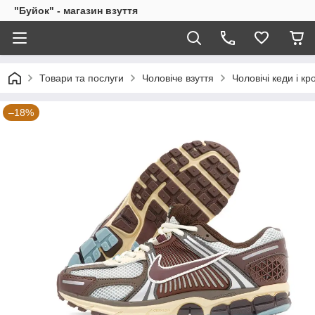
"Буйок" - магазин взуття
Товари та послуги
Чоловіче взуття
Чоловічі кеди і кр
–18%