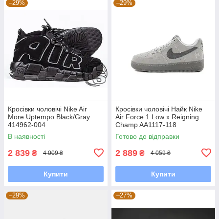
–29%
–29%
Кросівки чоловічі Nike Air
Кросівки чоловічі Найк Nike
More Uptempo Black/Gray
Air Force 1 Low x Reigning
414962-004
Champ AA1117-118
В наявності
Готово до відправки
2 839
2 889
₴
₴
4 009 ₴
4 059 ₴
Купити
Купити
–29%
–27%