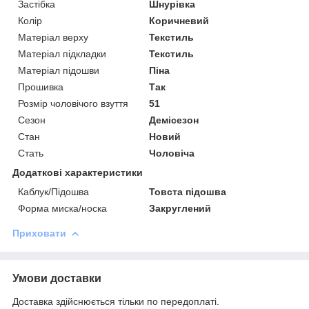
Застібка
Шнурівка
Колір
Коричневий
Матеріал верху
Текстиль
Матеріал підкладки
Текстиль
Матеріал підошви
Піна
Прошивка
Так
Розмір чоловічого взуття
51
Сезон
Демісезон
Стан
Новий
Стать
Чоловіча
Додаткові характеристики
Каблук/Підошва
Товста підошва
Форма миска/носка
Закруглений
Приховати
Умови доставки
Доставка здійснюється тільки по передоплаті.