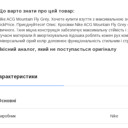
Що варто знати про цей товар:
ike ACG Mountain Fly Grey. Хочете купити взуття з максимальною зн
ickPrice. Приєднуйтеся! Опис: Кросівки Nike ACG Mountain Fly Grey 
вичного. Їхня міцна конструкція забезпечує максимальну стійкість і 
учасні матеріали й амортизувальна підошва роблять кожен рух комф
ніверсальний сірий колір доповнює функціональність стильним і с
Якісний аналог, який не поступається оригіналу
арактеристики
Основні
иробник
Nike