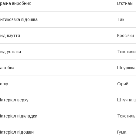
раїна виробник
В'єтнам
нтиковзка підошва
Так
ид взуття
Кросівки
ид устілки
Текстиль
астібка
Шнурівка
олір
Сірий
атеріал верху
Штучна ш
атеріал підкладки
Текстиль
атеріал підошви
Гума