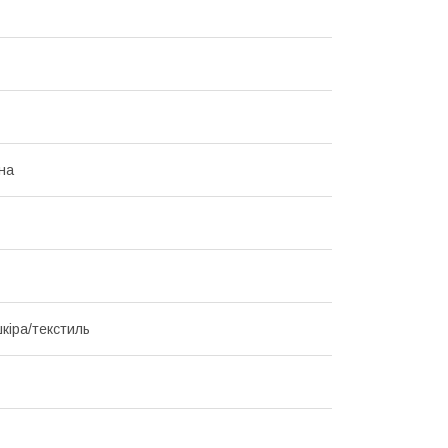
на
кіра/текстиль