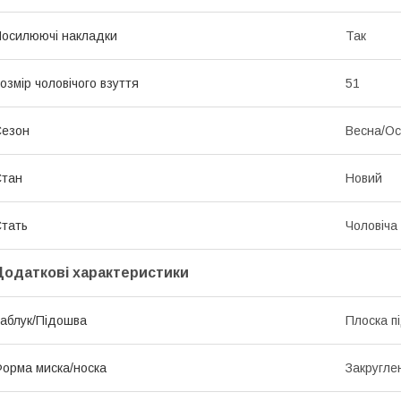
осилюючі накладки
Так
озмір чоловічого взуття
51
Сезон
Весна/Ос
Стан
Новий
тать
Чоловіча
Додаткові характеристики
аблук/Підошва
Плоска п
орма миска/носка
Закругле