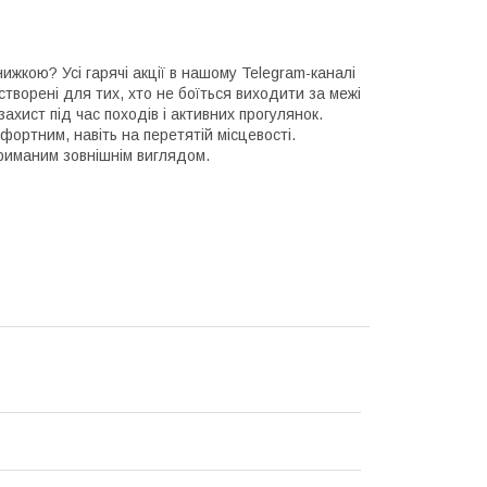
ижкою? Усі гарячі акції в нашому Telegram-каналі
створені для тих, хто не боїться виходити за межі
захист під час походів і активних прогулянок.
ортним, навіть на перетятій місцевості.
триманим зовнішнім виглядом.