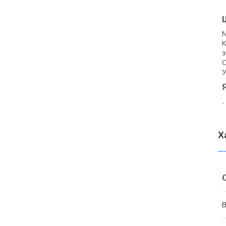
N
K
з
С
У
.
Х
В