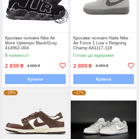
Кросівки чоловічі Nike Air
Кросівки чоловічі Найк Nike
More Uptempo Black/Gray
Air Force 1 Low x Reigning
414962-004
Champ AA1117-118
В наявності
Готово до відправки
2 839
2 889
₴
₴
4 009 ₴
4 059 ₴
Купити
Купити
–29%
–27%