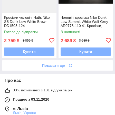
Кросівки чоловічі Найк Nike
Чоловічі кросівки Nike Dunk
SB Dunk Low White Brown
Low Summit White Wolf Grey
DD1503-124
AR0778-110 41 Кросівки,
Текстильна, Шнурівка, Товста
Готово до відправки
В наявності
підошва, Замша,
2 759
2 689
₴
₴
3 859 ₴
3 689 ₴
Купити
Купити
Показати ще
Про нас
93% позитивних з 131 відгука за рік
Працює з 03.11.2020
м. Львів
Львів, Україна