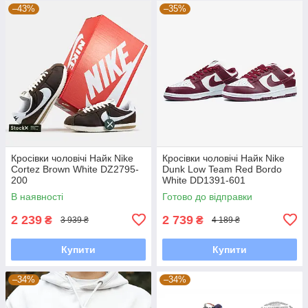
–43%
–35%
Кросівки чоловічі Найк Nike
Кросівки чоловічі Найк Nike
Cortez Brown White DZ2795-
Dunk Low Team Red Bordo
200
White DD1391-601
В наявності
Готово до відправки
2 239
2 739
₴
₴
3 939 ₴
4 189 ₴
Купити
Купити
–34%
–34%