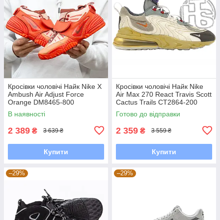
Кросівки чоловічі Найк Nike X
Кросівки чоловічі Найк Nike
Ambush Air Adjust Force
Air Max 270 React Travis Scott
Orange DM8465-800
Cactus Trails CT2864-200
В наявності
Готово до відправки
2 389
2 359
₴
₴
3 639 ₴
3 559 ₴
Купити
Купити
–29%
–29%