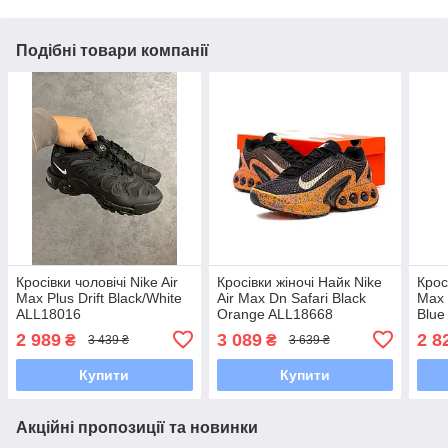
Подібні товари компанії
Кросівки чоловічі Nike Air
Кросівки жіночі Найк Nike
Крос
Max Plus Drift Black/White
Air Max Dn Safari Black
Max 
ALL18016
Orange ALL18668
Blue
2 989
3 089
2 8
₴
₴
3 439 ₴
3 639 ₴
Купити
Купити
Акційні пропозиції та новинки