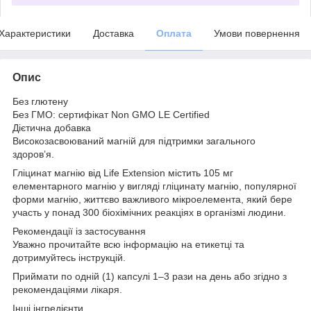
Характеристики
Доставка
Оплата
Умови повернення
Опис
Без глютену
Без ГМО: сертифікат Non GMO LE Certified
Дієтична добавка
Високозасвоюваний магній для підтримки загального
здоров’я.
Гліцинат магнію від Life Extension містить 105 мг
елементарного магнію у вигляді гліцинату магнію, популярної
форми магнію, життєво важливого мікроелемента, який бере
участь у понад 300 біохімічних реакціях в організмі людини.
Рекомендації із застосування
Уважно прочитайте всю інформацію на етикетці та
дотримуйтесь інструкцій.
Приймати по одній (1) капсулі 1–3 рази на день або згідно з
рекомендаціями лікаря.
Інші інгредієнти