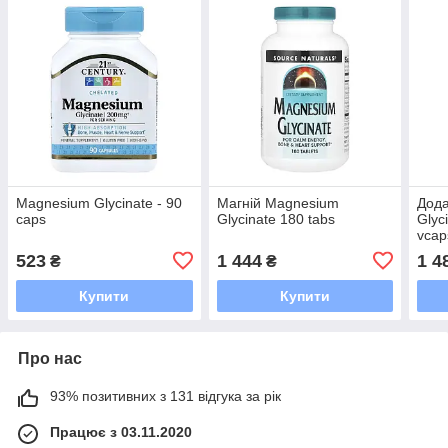
Magnesium Glycinate - 90
Магній Magnesium
Дод
caps
Glycinate 180 tabs
Glyc
vcap
523
1 444
1 4
₴
₴
Купити
Купити
Про нас
93% позитивних з 131 відгука за рік
Працює з 03.11.2020