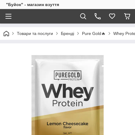
"Буйок" - магазин взуття
Товари та послуги
Бренді
Pure Gold🔥
Whey Prot