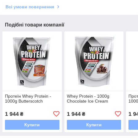
Всі умови повернення
Подібні товари компанії
Протеїн Whey Protein -
Whey Protein - 1000g
Прот
1000g Butterscotch
Chocolate Ice Cream
1000
1 944
1 944
1 9
₴
₴
Купити
Купити