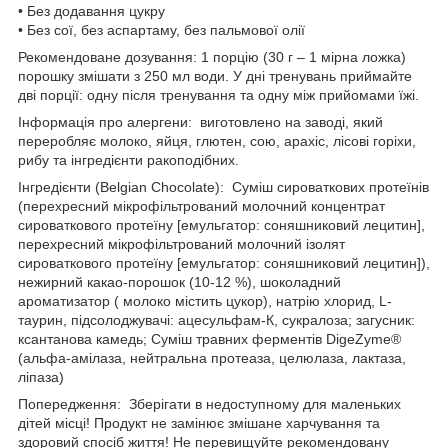
• Без додавання цукру
• Без сої, без аспартаму, без пальмової олії
Рекомендоване дозування: 1 порцію (30 г – 1 мірна ложка)
порошку змішати з 250 мл води. У дні тренувань приймайте
дві порції: одну після тренування та одну між прийомами їжі.
Інформація про алергени: виготовлено на заводі, який
переробляє молоко, яйця, глютен, сою, арахіс, лісові горіхи,
рибу та інгредієнти ракоподібних.
Інгредієнти (Belgian Chocolate): Суміш сироваткових протеїнів
(перехресний мікрофільтрований молочний концентрат
сироваткового протеїну [емульгатор: соняшниковий лецитин],
перехресний мікрофільтрований молочний ізолят
сироваткового протеїну [емульгатор: соняшниковий лецитин]),
нежирний какао-порошок (10-12 %), шоколадний
ароматизатор ( молоко містить цукор), натрію хлорид, L-
таурин, підсолоджувачі: ацесульфам-К, сукралоза; загусник:
ксантанова камедь; Суміш травних ферментів DigeZyme®
(альфа-амілаза, нейтральна протеаза, целюлаза, лактаза,
ліпаза)
Попередження: Зберігати в недоступному для маленьких
дітей місці! Продукт не замінює змішане харчування та
здоровий спосіб життя! Не перевищуйте рекомендовану