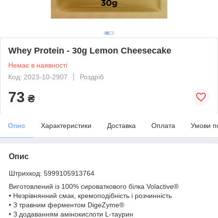
Whey Protein - 30g Lemon Cheesecake
Немає в наявності
Код: 2023-10-2907
Роздріб
73
₴
Опис
Характеристики
Доставка
Оплата
Умови п
Опис
Штрихкод: 5999105913764
Виготовлений із 100% сироваткового білка Volactive®
• Незрівнянний смак, кремоподібність і розчинність
• З травним ферментом DigeZyme®
• З додаванням амінокислоти L-таурин