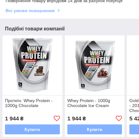
Повернення товару впродовж 14 днів за рахунок покупця
Всі умови повернення
Подібні товари компанії
Протеїн: Whey Protein -
Whey Protein - 1000g
Gold
1000g Chocolate
Chocolate Ice Cream
- 20
Choc
1 944
1 944
5 4
₴
₴
Купити
Купити