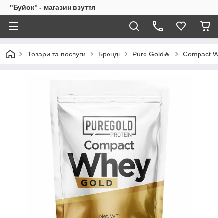
"Буйок" - магазин взуття
Товари та послуги
Бренді
Pure Gold🔥
Compact Wh