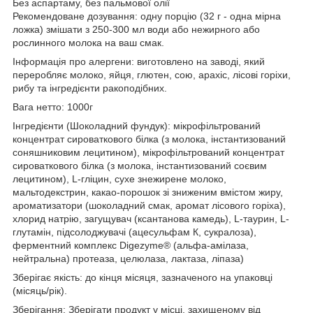
Без аспартаму, без пальмової олії
Рекомендоване дозування: одну порцію (32 г - одна мірна
ложка) змішати з 250-300 мл води або нежирного або
рослинного молока на ваш смак.
Інформація про алергени: виготовлено на заводі, який
переробляє молоко, яйця, глютен, сою, арахіс, лісові горіхи,
рибу та інгредієнти ракоподібних.
Вага нетто: 1000г
Інгредієнти (Шоколадний фундук): мікрофільтрований
концентрат сироваткового білка (з молока, інстантизований
соняшниковим лецитином), мікрофільтрований концентрат
сироваткового білка (з молока, інстантизований соєвим
лецитином), L-гліцин, сухе знежирене молоко,
мальтодекстрин, какао-порошок зі зниженим вмістом жиру,
ароматизатори (шоколадний смак, аромат лісового горіха),
хлорид натрію, загущувач (ксантанова камедь), L-таурин, L-
глутамін, підсолоджувачі (ацесульфам К, сукралоза),
ферментний комплекс Digezyme® (альфа-амілаза,
нейтральна) протеаза, целюлаза, лактаза, ліпаза)
Зберігає якість: до кінця місяця, зазначеного на упаковці
(місяць/рік).
Зберігання: Зберігати продукт у місці, захищеному від