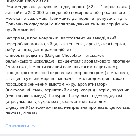
Широкий вибір смаків
Рекомендоване дозування: одну порцію (32 г – 1 мірна ложка)
змішайте з 250-300 мл води або нежирного або рослинного
молока на ваш смак. Приймайте дві порції в тренувальні дні.
Приймайте одну порцію після тренування та іншу порцію між
прийомами їжі.
Інформація про алергени: виготовлено на заводі, який
переробляє молоко, яйця, глютен, сою, арахіс, лісові горіхи,
рибу та інгредієнти ракоподібних.
Список інгредієнтів (Belgian Chocolate – зі смаком
бельгійського шоколаду): концентрат сироваткового протеїну
( з молока , інстантизований соняшниковим лецитином),
концентрат молочної сироватки з мікрофільтром ( з молока ),
L-гліцин, сухе знежирене молоко . , мальтодекстрин, какао-
порошок зі зниженим вмістом жиру, ароматизатори
(шоколадний смак, вершковий смак), хлорид натрію, загусник
(ксантанова камедь), L-таурин, L-глутамін, підсолоджувачі
(ацесульфам К, сукралоза), ферментний комплекс
Digezyme® (альфа- амілаза, нейтральна протеаза, целюлаза,
лактаза, ліпаза).
Приховати