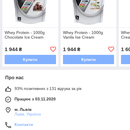
Whey Protein - 1000g
Whey Protein - 1000g
Whey
Chocolate Ice Cream
Vanila Ise Cream
Cre
1 944
1 944
1 6
₴
₴
Купити
Купити
Про нас
93% позитивних з 131 відгука за рік
Працює з 03.11.2020
м. Львів
Львів, Україна
Контакти