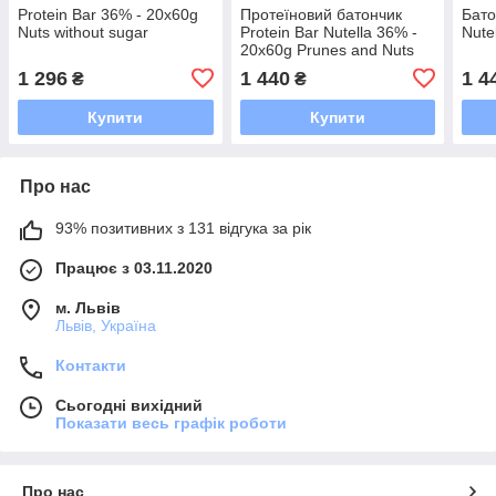
Protein Bar 36% - 20x60g
Протеїновий батончик
Бато
Nuts without sugar
Protein Bar Nutella 36% -
Nute
20x60g Prunes and Nuts
1 296
1 440
1 4
₴
₴
Купити
Купити
Про нас
93% позитивних з 131 відгука за рік
Працює з 03.11.2020
м. Львів
Львів, Україна
Контакти
Сьогодні вихідний
Показати весь графік роботи
Про нас