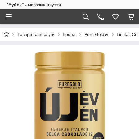
"Буйок" - магазин взуття
Товари та послуги
Бренді
Pure Gold🔥
Limitalt C