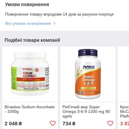
Умови повернення
Повернення товару впродовж 14 днів за рахунок покупця
Всі умови повернення
Подібні товари компанії
Вітаміни Sodium Ascorbate
Риб’ячий жир Super
Крос
- 1000g
Omega 3-6-9 1200 mg 90
McCa
sgels
Plat
Whi
2 048
734
3 8
₴
₴