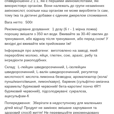
співвідношенні 2:1:1, які є першими амінокислотами, які
використовує організм. Вони належать до групи незамінних
амінокислот, оскільки наш організм не може виробляти їх сам,
тому їжа та дієтичні добавки є єдиним джерелом споживання.
Вага нетто: 500г
Рекомендоване дозування: 1 дозу (6 г - 1 мірна ложка)
порошку змішати з 350 мл води. Вживайте за 30-40 хвилин до
тренування, або відразу після тренування, або перед сном! У
вихідні дні вживайте між прийомами їжі!
Інформація про алергени: виготовлено на заводі, який
переробляє молоко, яйця, глютен, сою, арахіс, рибу та
інгредієнти ракоподібних.
Склад: L-лейцин швидкорозчинний, L-ізолейцин
швидкорозчинний, L-валін швидкорозчинний, регулятор
кислотності: кислота лимонна безводна; ароматизатор (кола/
пунш/манго/вишня, лимон/кавун), барвник (сульфітно-аміачна
карамель/ буряковий червоний/ бета-каротин/ пончо 4R*/
буряковий червоний), підсолоджувачі: сукралоза,
ацесульфам-К
Попередження: Зберігати в недоступному для маленьких
дітей місці! Продукт не замінює змішане харчування та
здоровий спосіб життя! Не перевищуйте рекомендовану