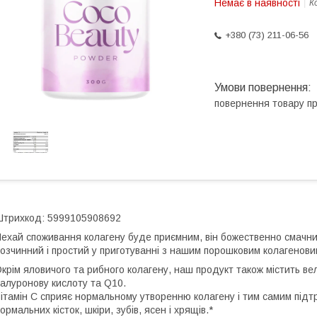
Немає в наявності
К
+380 (73) 211-06-56
повернення товару п
трихкод: 5999105908692
ехай споживання колагену буде приємним, він божественно смачни
озчинний і простий у приготуванні з нашим порошковим колагенови
крім яловичого та рибного колагену, наш продукт також містить вел
іалуронову кислоту та Q10.
ітамін С сприяє нормальному утворенню колагену і тим самим підт
ормальних кісток, шкіри, зубів, ясен і хрящів.*