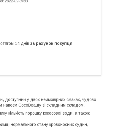
од:
2022-09-0483
ротягом 14 днів
за рахунок покупця
й, доступний у двох неймовірних смаках, чудово
м напоєм CocoBeauty зі складним складом.
ику кількість порошку кокосової води, а також
римці нормального стану кровоносних судин,