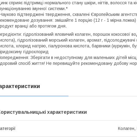
инк сприяє підтримці нормального стану шкіри, нігтів, волосся та к
ункціонуванню імунної системи.*
Науково підтверджені твердження, схвалені Європейським агентств
екомендоване дозування: змішайте 1 порцію (12 г - 1 мірна ложка
родукт вранці або протягом дня.
нгредієнти: гідролізований яловичий колаген, порошок кокосової в
ислота), гідролізований морський колаген, аромат, підсолоджувачі
ислота, хлорид натрію, гіалуронова кислота, барвники (куркумін, бу
іридоксину гідрохлорид
опередження: Зберігати в недоступному для маленьких дітей місц
доровий спосіб життя! Не перевищуйте рекомендовану добову нор
арактеристики
Користувальницькі характеристики
атегорії
Колаген,