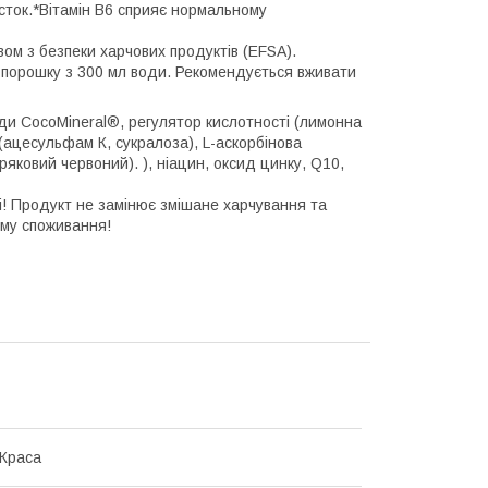
істок.*Вітамін В6 сприяє нормальному
ом з безпеки харчових продуктів (EFSA).
) порошку з 300 мл води. Рекомендується вживати
оди CocoMineral®, регулятор кислотності (лимонна
 (ацесульфам К, сукралоза), L-аскорбінова
ряковий червоний). ), ніацин, оксид цинку, Q10,
і! Продукт не замінює змішане харчування та
му споживання!
 Краса