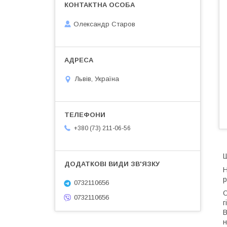
Олександр Старов
Львів, Україна
+380 (73) 211-06-56
Ш
Н
р
0732110656
О
0732110656
г
В
н