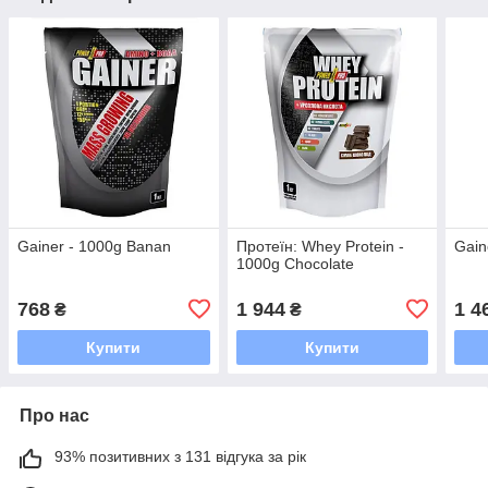
Gainer - 1000g Banan
Протеїн: Whey Protein -
Gain
1000g Chocolate
768
1 944
1 4
₴
₴
Купити
Купити
Про нас
93% позитивних з 131 відгука за рік