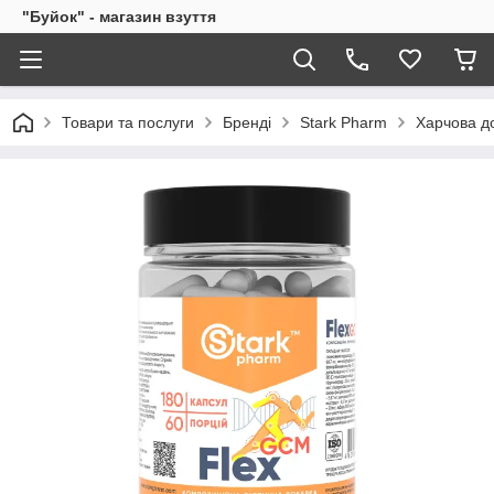
"Буйок" - магазин взуття
Товари та послуги
Бренді
Stark Pharm
Харчова до