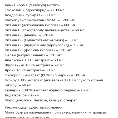
Денна норма (9 капсул) містить:
Глюкозамін гідрохлорид – 2100 мг
Хондроїтин сульфат - 600 мг
Метилсульфонілметан (MSM) – 1200 мг
Вітамін С (аскорбінова кислота) – 600 мг
Вітамін E (токоферолу дельта-ацетат) – 60 мг
Вітамін B3 (ніацин) – 120 мг
Вітамін B5 (D-пантотенат кальцію) – 30 мг
Вітамін B6 (піридоксину гідрохлорид) – 7,2 мг
Вітамін B9 (фолієва кислота) – 120 мкг
Селен (натрію селеніт) – 120 мкг
Апельсина 100% екстракт – 60 мг
Шиповники 100% екстракт – 72 мг
Аронії 100% екстракт – 60 мг
Розторопші екстракт (80% силімарин) – 180 мг
Імбиру 100% екстракт (еквівалент 1710 мг сухого кореня
імбиру) – 60 мг
Біоперин (100% екстракт чорного перцю) – 15 мг
Додаткові речовини:
Мікроцелюлоза, лактоза, кальцію стеарат.
Рекомендації щодо застосування:
Може бути рекомендована при захворюваннях чи травмах
опорно-рухового апарату.