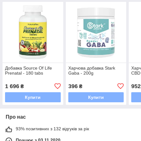
Добавка Source Of Life
Харчова добавка Stark
Харч
Prenatal - 180 tabs
Gaba - 200g
CBD 
1 696
396
952
₴
₴
Купити
Купити
Про нас
93% позитивних з 132 відгуків за рік
Працює з 03.11.2020