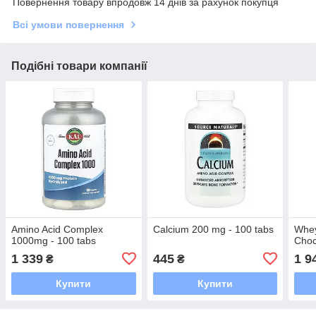
Повернення товару впродовж 14 днів за рахунок покупця
Всі умови повернення
Подібні товари компанії
Amino Acid Complex
Calcium 200 mg - 100 tabs
Whey
1000mg - 100 tabs
Choc
1 339
445
1 9
₴
₴
Купити
Купити