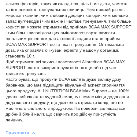
кількох факторів, таких як склад тіла, ціль і тип дієти, частота
та інтенсивність тренувальних одиниць. Чим нижчий рівень
жирової тканини, чим глибший дефіцит калорій, чим менший
запас вуглеводів і чим важче і частіше тренування, тим більше
користі ви можете отримати від прийому BCAA MAX SUPPORT
і тим більш високі дози цих амінокислот варто вживати.
Ідеальним рішенням для активної людини стане прийом
BCAA MAX SUPPORT до та після тренування. Оптимальна
доза, яка справляє очікувані ефекти у нашому організмі,
становить 10 г.
Щоб отримати всі захисні властивості Allnutrition BCAA MAX
SUPPORT, варто використовувати їх натще або під час
тривалих тренувань.
Часто буває, що продукти BCAA містять дуже велику дозу
барвника, що має підвищити візуальний аспект сприйняття
цього продукту. ALLNUTRITION BCAA Max Support – це 100%
ідеальний склад та чудовий смак, тут немає місця додавання
додаткового продукту, що дозволяє отримати колір, що не
має нічого спільного з продуктом. На поверхні залишається
дрібний білий наліт, що свідчить про дійсну присутність
лейцину.
Приховати