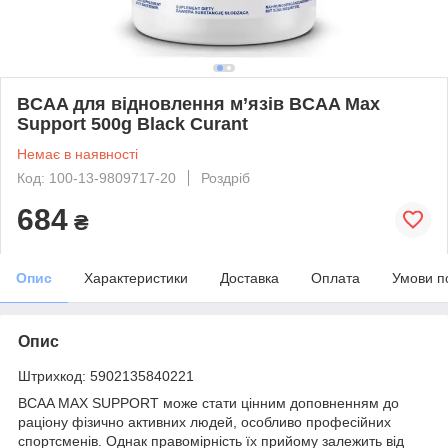
BCAA для відновлення м’язів BCAA Max
Support 500g Black Curant
Немає в наявності
Код: 100-13-9809717-20
Роздріб
684
₴
Опис
Характеристики
Доставка
Оплата
Умови п
Опис
Штрихкод: 5902135840221
BCAA MAX SUPPORT може стати цінним доповненням до
раціону фізично активних людей, особливо професійних
спортсменів. Однак правомірність їх прийому залежить від