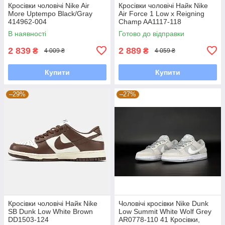
Кросівки чоловічі Nike Air
Кросівки чоловічі Найк Nike
More Uptempo Black/Gray
Air Force 1 Low x Reigning
414962-004
Champ AA1117-118
В наявності
Готово до відправки
2 839
2 889
₴
₴
4 009 ₴
4 059 ₴
Купити
Купити
–29%
–27%
Кросівки чоловічі Найк Nike
Чоловічі кросівки Nike Dunk
SB Dunk Low White Brown
Low Summit White Wolf Grey
DD1503-124
AR0778-110 41 Кросівки,