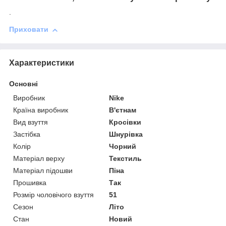
.
Приховати
Характеристики
Основні
Виробник
Nike
Країна виробник
В'єтнам
Вид взуття
Кросівки
Застібка
Шнурівка
Колір
Чорний
Матеріал верху
Текстиль
Матеріал підошви
Піна
Прошивка
Так
Розмір чоловічого взуття
51
Сезон
Літо
Стан
Новий