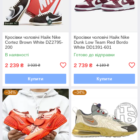
Кросівки чоловічі Найк Nike
Кросівки чоловічі Найк Nike
Cortez Brown White DZ2795-
Dunk Low Team Red Bordo
200
White DD1391-601
В наявності
Готово до відправки
2 239
2 739
₴
₴
3 939 ₴
4 189 ₴
Купити
Купити
–34%
–34%