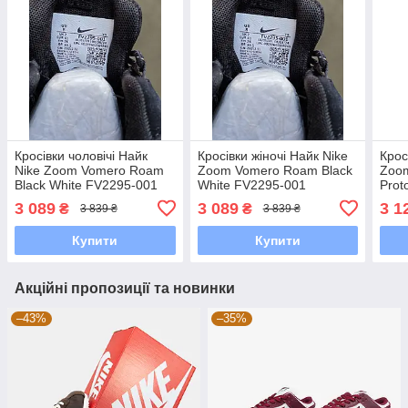
Кросівки чоловічі Найк
Кросівки жіночі Найк Nike
Крос
Nike Zoom Vomero Roam
Zoom Vomero Roam Black
Zoom
Black White FV2295-001
White FV2295-001
Prot
100
3 089
3 089
3 1
₴
₴
3 839 ₴
3 839 ₴
Купити
Купити
Акційні пропозиції та новинки
–43%
–35%