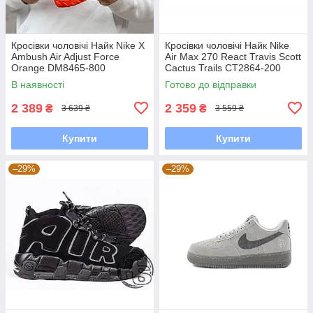
Кросівки чоловічі Найк Nike X
Кросівки чоловічі Найк Nike
Ambush Air Adjust Force
Air Max 270 React Travis Scott
Orange DM8465-800
Cactus Trails CT2864-200
В наявності
Готово до відправки
2 389
2 359
₴
₴
3 639 ₴
3 559 ₴
Купити
Купити
–29%
–29%