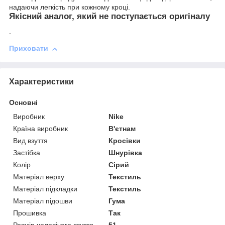
надаючи легкість при кожному кроці.
Якісний аналог, який не поступається оригіналу
.
Приховати
Характеристики
Основні
Виробник
Nike
Країна виробник
В'єтнам
Вид взуття
Кросівки
Застібка
Шнурівка
Колір
Сірий
Матеріал верху
Текстиль
Матеріал підкладки
Текстиль
Матеріал підошви
Гума
Прошивка
Так
Розмір чоловічого взуття
51