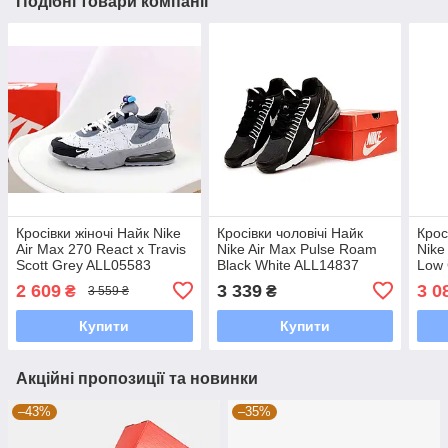
Подібні товари компанії
Кросівки жіночі Найк Nike
Кросівки чоловічі Найк
Крос
Air Max 270 React x Travis
Nike Air Max Pulse Roam
Nike
Scott Grey ALL05583
Black White ALL14837
Low 
2 609
3 339
3 0
₴
₴
3 559 ₴
Купити
Купити
Акційні пропозиції та новинки
–43%
–35%