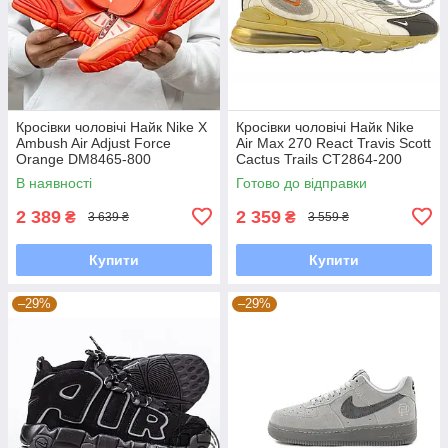
Кросівки чоловічі Найк Nike X
Кросівки чоловічі Найк Nike
Ambush Air Adjust Force
Air Max 270 React Travis Scott
Orange DM8465-800
Cactus Trails CT2864-200
В наявності
Готово до відправки
2 389
2 359
₴
₴
3 639 ₴
3 559 ₴
Купити
Купити
–29%
–29%