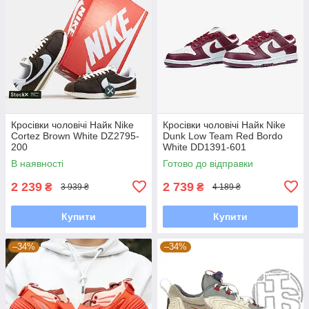
Кросівки чоловічі Найк Nike
Кросівки чоловічі Найк Nike
Cortez Brown White DZ2795-
Dunk Low Team Red Bordo
200
White DD1391-601
В наявності
Готово до відправки
2 239
2 739
₴
₴
3 939 ₴
4 189 ₴
Купити
Купити
–34%
–34%