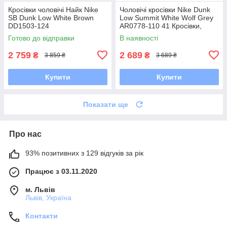
Кросівки чоловічі Найк Nike
Чоловічі кросівки Nike Dunk
SB Dunk Low White Brown
Low Summit White Wolf Grey
DD1503-124
AR0778-110 41 Кросівки,
Текстильна, Шнурівка, Товста
Готово до відправки
В наявності
підошва, Замша,
2 759
2 689
₴
₴
3 859 ₴
3 689 ₴
Купити
Купити
Показати ще
Про нас
93% позитивних з 129 відгуків за рік
Працює з 03.11.2020
м. Львів
Львів, Україна
Контакти