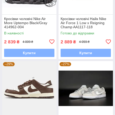
Кросівки чоловічі Nike Air
Кросівки чоловічі Найк Nike
More Uptempo Black/Gray
Air Force 1 Low x Reigning
414962-004
Champ AA1117-118
В наявності
Готово до відправки
2 839
2 889
₴
₴
4 009 ₴
4 059 ₴
Купити
Купити
–29%
–27%