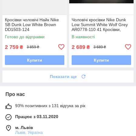
Кросівки чоловічі Найк Nike
Чоловічі кросівки Nike Dunk
SB Dunk Low White Brown
Low Summit White Wolf Grey
DD1503-124
AR0778-110 41 Кросівки,
Текстильна, Шнурівка, Товста
Готово до відправки
В наявності
підошва, Замша,
2 759
2 689
₴
₴
3 859 ₴
3 689 ₴
Купити
Купити
Показати ще
Про нас
93% позитивних з 131 відгука за рік
Працює з 03.11.2020
м. Львів
Львів, Україна