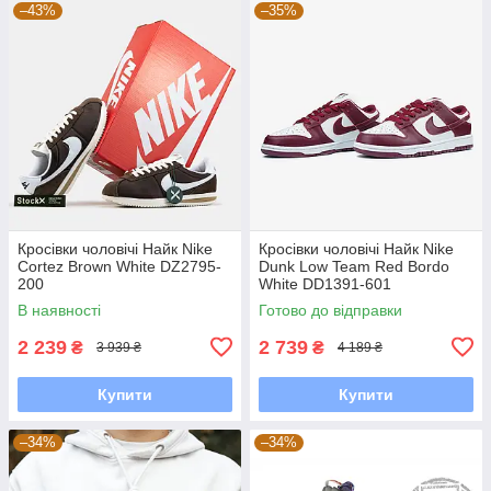
–43%
–35%
Кросівки чоловічі Найк Nike
Кросівки чоловічі Найк Nike
Cortez Brown White DZ2795-
Dunk Low Team Red Bordo
200
White DD1391-601
В наявності
Готово до відправки
2 239
2 739
₴
₴
3 939 ₴
4 189 ₴
Купити
Купити
–34%
–34%