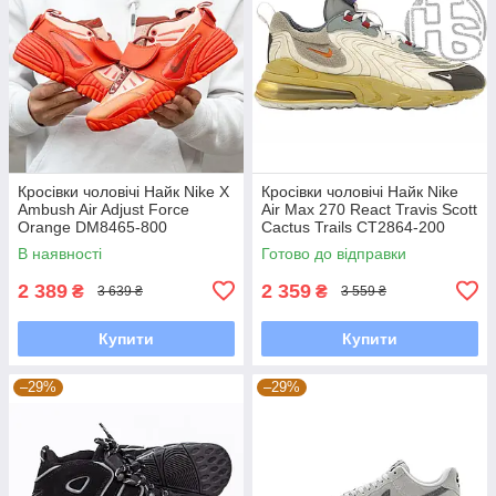
Кросівки чоловічі Найк Nike X
Кросівки чоловічі Найк Nike
Ambush Air Adjust Force
Air Max 270 React Travis Scott
Orange DM8465-800
Cactus Trails CT2864-200
В наявності
Готово до відправки
2 389
2 359
₴
₴
3 639 ₴
3 559 ₴
Купити
Купити
–29%
–29%