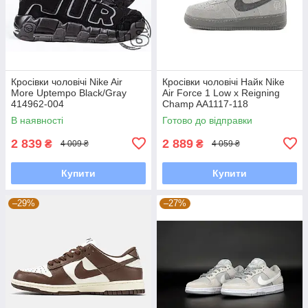
Кросівки чоловічі Nike Air
Кросівки чоловічі Найк Nike
More Uptempo Black/Gray
Air Force 1 Low x Reigning
414962-004
Champ AA1117-118
В наявності
Готово до відправки
2 839
2 889
₴
₴
4 009 ₴
4 059 ₴
Купити
Купити
–29%
–27%