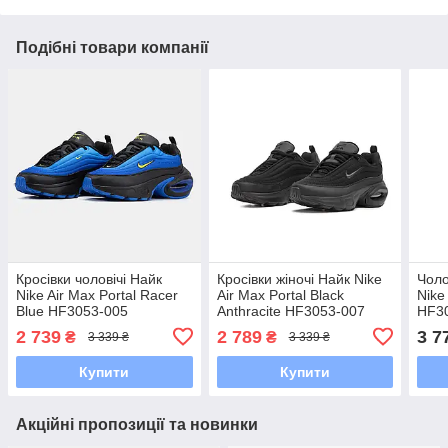
Подібні товари компанії
Кросівки чоловічі Найк
Кросівки жіночі Найк Nike
Чоло
Nike Air Max Portal Racer
Air Max Portal Black
Nike
Blue HF3053-005
Anthracite HF3053-007
HF3
2 739
2 789
3 7
₴
₴
3 339 ₴
3 339 ₴
Купити
Купити
Акційні пропозиції та новинки