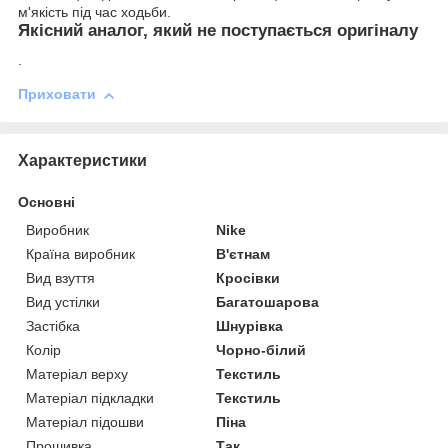
м'якість під час ходьби.
Якісний аналог, який не поступається оригіналу
.
Приховати
Характеристики
Основні
Виробник
Nike
Країна виробник
В'єтнам
Вид взуття
Кросівки
Вид устілки
Багатошарова
Застібка
Шнурівка
Колір
Чорно-білий
Матеріал верху
Текстиль
Матеріал підкладки
Текстиль
Матеріал підошви
Піна
Прошивка
Так