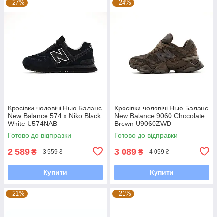
–27%
–24%
Кросівки чоловічі Нью Баланс
Кросівки чоловічі Нью Баланс
New Balance 574 x Niko Black
New Balance 9060 Chocolate
White U574NAB
Brown U9060ZWD
Готово до відправки
Готово до відправки
2 589
3 089
₴
₴
3 559 ₴
4 059 ₴
Купити
Купити
–21%
–21%