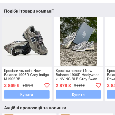
Подібні товари компанії
Кросівки чоловічі New
Кросівки чоловічі New
Крос
Balance 1906R Grey Indigo
Balance 1906R Hoolywood
Bala
M1906RB
x INVINCIBLE Grey Swan
Down
M1906RNI
Silv
2 869
2 879
2 8
₴
₴
3 279 ₴
3 339 ₴
Купити
Купити
Акційні пропозиції та новинки