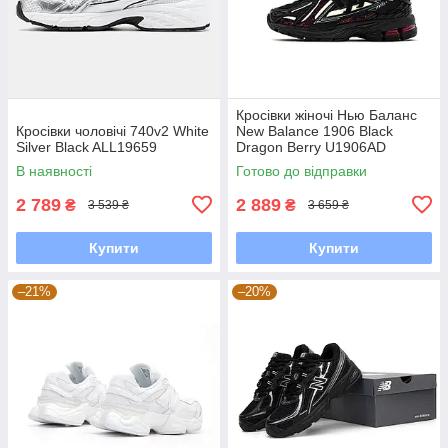
Кросівки жіночі Нью Баланс
Кросівки чоловічі 740v2 White
New Balance 1906 Black
Silver Black ALL19659
Dragon Berry U1906AD
В наявності
Готово до відправки
2 789
2 889
₴
₴
3 539 ₴
3 659 ₴
Купити
Купити
–21%
–20%