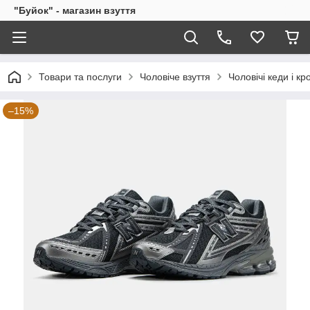
"Буйок" - магазин взуття
Товари та послуги
Чоловіче взуття
Чоловічі кеди і кр
–15%