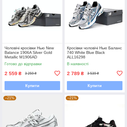
Чоловічі кросівки Нью New
Кросівки чоловічі Нью Баланс
Balance 1906A Silver Gold
740 White Blue Black
Metallic M1906AD
ALL16298
Готово до відправки
В наявності
2 559
2 789
₴
₴
3 259 ₴
3 539 ₴
Купити
Купити
–21%
–21%