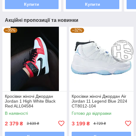
Купити
Купити
Акційні пропозиції та новинки
–35%
–32%
Кросівки жіночі Джордан
Кросівки жіночі Джордан Air
Jordan 1 High White Black
Jordan 11 Legend Blue 2024
Red ALL04584
CT8012-104
В наявності
Готово до відправки
2 379
3 199
₴
₴
3 639 ₴
4 729 ₴