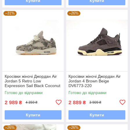
Купити
Купити
–31%
–26%
Кросівки жіночі Джордан Air
Кросівки жіночі Джордан Air
Jordan 5 Retro Low
Jordan 4 Brown Beige
Expression Sail Black Coconut
DV6773-220
Milk DA8016-100
Готово до відправки
Готово до відправки
2 989
2 889
₴
₴
4 359 ₴
3 909 ₴
Купити
Купити
–26%
–26%