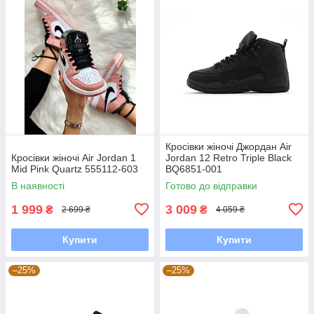
Кросівки жіночі Джордан Air
Кросівки жіночі Air Jordan 1
Jordan 12 Retro Triple Black
Mid Pink Quartz 555112-603
BQ6851-001
В наявності
Готово до відправки
1 999
3 009
₴
₴
2 699 ₴
4 059 ₴
Купити
Купити
–25%
–25%