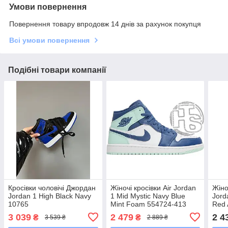
Умови повернення
Повернення товару впродовж 14 днів за рахунок покупця
Всі умови повернення
Подібні товари компанії
Кросівки чоловічі Джордан
Жіночі кросівки Air Jordan
Жіно
Jordan 1 High Black Navy
1 Mid Mystic Navy Blue
Jord
10765
Mint Foam 554724-413
Red
3 039
2 479
2 4
₴
₴
3 539 ₴
2 889 ₴