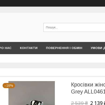
РО НАС
КОНТАКТИ
ПОВЕРНЕННЯ І ОБМІН
УМОВИ 
Кросівки жін
–16%
Grey ALL046
2 139 
2 539 ₴