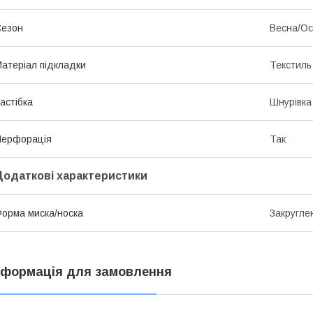
Сезон
Весна/Ос
атеріал підкладки
Текстиль
астібка
Шнурівка
Перфорація
Так
Додаткові характеристики
орма миска/носка
Закругле
нформація для замовлення