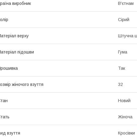
раїна виробник
В'єтнам
олір
Сірий
атеріал верху
Штучна ш
атеріал підошви
Гума
Прошивка
Так
озмір жіночого взуття
32
Стан
Новий
тать
Жіноча
ид взуття
Кросівки