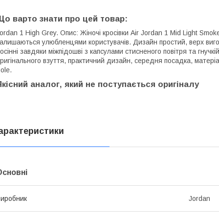
Що варто знати про цей товар:
ordan 1 High Grey. Опис: Жіночі кросівки Air Jordan 1 Mid Light Smo
алишаються улюбленцями користувачів. Дизайн простий, верх вигото
осінні завдяки міжпідошві з капсулами стисненого повітря та гнучкі
ригінального взуття, практичний дизайн, середня посадка, матеріал
ole.
Якісний аналог, який не поступається оригіналу
арактеристики
Основні
иробник
Jordan