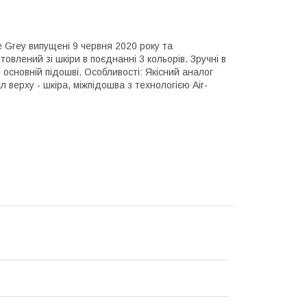
ke Grey випущені 9 червня 2020 року та
влений зі шкіри в поєднанні 3 кольорів. Зручні в
й основній підошві. Особливості: Якісний аналог
 верху - шкіра, міжпідошва з технологією Air-