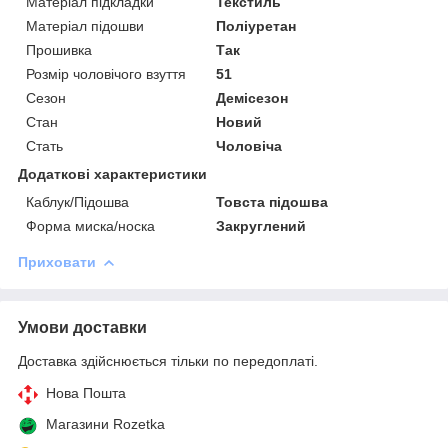
Матеріал підкладки
Текстиль
Матеріал підошви
Поліуретан
Прошивка
Так
Розмір чоловічого взуття
51
Сезон
Демісезон
Стан
Новий
Стать
Чоловіча
Додаткові характеристики
Каблук/Підошва
Товста підошва
Форма миска/носка
Закруглений
Приховати
Умови доставки
Доставка здійснюється тільки по передоплаті.
Нова Пошта
Магазини Rozetka