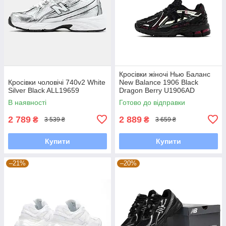
Кросівки жіночі Нью Баланс
Кросівки чоловічі 740v2 White
New Balance 1906 Black
Silver Black ALL19659
Dragon Berry U1906AD
В наявності
Готово до відправки
2 789
2 889
₴
₴
3 539 ₴
3 659 ₴
Купити
Купити
–21%
–20%