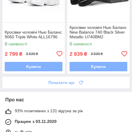
Кросівки чоловічі Нью Баланс
Кросівки чоловічі Нью Баланс
New Balance 740 Black Silver
9060 Triple White ALL16796
Metallic U740BM2
В наявності
В наявності
2 799
2 839
₴
₴
3 539 ₴
3 539 ₴
Купити
Купити
Показати ще
Про нас
93% позитивних з 131 відгука за рік
Працює з 03.11.2020
м. Львів