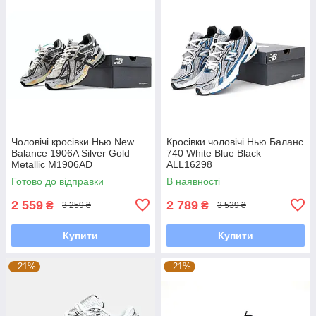
Чоловічі кросівки Нью New
Кросівки чоловічі Нью Баланс
Balance 1906A Silver Gold
740 White Blue Black
Metallic M1906AD
ALL16298
Готово до відправки
В наявності
2 559
2 789
₴
₴
3 259 ₴
3 539 ₴
Купити
Купити
–21%
–21%