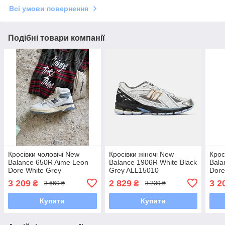
Всі умови повернення
Подібні товари компанії
Кросівки чоловічі New
Кросівки жіночі New
Крос
Balance 650R Aime Leon
Balance 1906R White Black
Bala
Dore White Grey
Grey ALL15010
Dore
BB650RA1
BB6
3 209
2 829
3 2
₴
₴
3 669 ₴
3 239 ₴
Купити
Купити