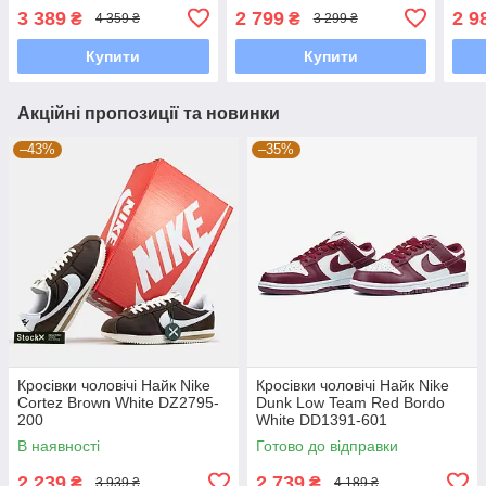
Coconut Milk DA8016-100
DM0033-002
3 389
2 799
2 9
₴
₴
4 359 ₴
3 299 ₴
Купити
Купити
Акційні пропозиції та новинки
–43%
–35%
Кросівки чоловічі Найк Nike
Кросівки чоловічі Найк Nike
Cortez Brown White DZ2795-
Dunk Low Team Red Bordo
200
White DD1391-601
В наявності
Готово до відправки
2 239
2 739
₴
₴
3 939 ₴
4 189 ₴