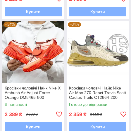
Купити
Купити
–34%
–34%
Кросівки чоловічі Найк Nike X
Кросівки чоловічі Найк Nike
Ambush Air Adjust Force
Air Max 270 React Travis Scott
Orange DM8465-800
Cactus Trails CT2864-200
В наявності
Готово до відправки
2 389
2 359
₴
₴
3 639 ₴
3 559 ₴
Купити
Купити