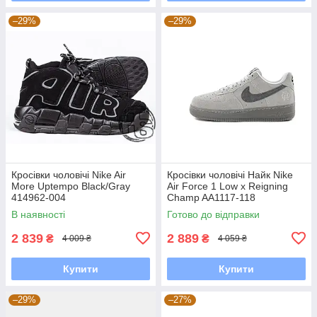
–29%
–29%
Кросівки чоловічі Nike Air
Кросівки чоловічі Найк Nike
More Uptempo Black/Gray
Air Force 1 Low x Reigning
414962-004
Champ AA1117-118
В наявності
Готово до відправки
2 839
2 889
₴
₴
4 009 ₴
4 059 ₴
Купити
Купити
–29%
–27%