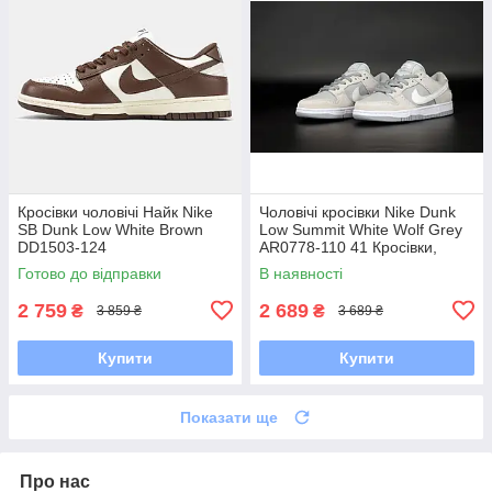
Кросівки чоловічі Найк Nike
Чоловічі кросівки Nike Dunk
SB Dunk Low White Brown
Low Summit White Wolf Grey
DD1503-124
AR0778-110 41 Кросівки,
Текстильна, Шнурівка, Товста
Готово до відправки
В наявності
підошва, Замша,
2 759
2 689
₴
₴
3 859 ₴
3 689 ₴
Купити
Купити
Показати ще
Про нас