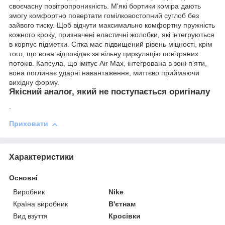
своєчасну повітропроникність. М'які бортики коміра дають
змогу комфортно повертати гомілковостопний суглоб без
зайвого тиску. Щоб відчути максимально комфортну пружність
кожного кроку, призначені еластичні жолобки, які інтегруються
в корпус підметки. Сітка має підвищений рівень міцності, крім
того, що вона відповідає за вільну циркуляцію повітряних
потоків. Капсула, що імітує Air Max, інтегрована в зоні п'яти,
вона поглинає ударні навантаження, миттєво приймаючи
вихідну форму.
Якісний аналог, який не поступається оригіналу
.
Приховати
Характеристики
Основні
Виробник
Nike
Країна виробник
В'єтнам
Вид взуття
Кросівки