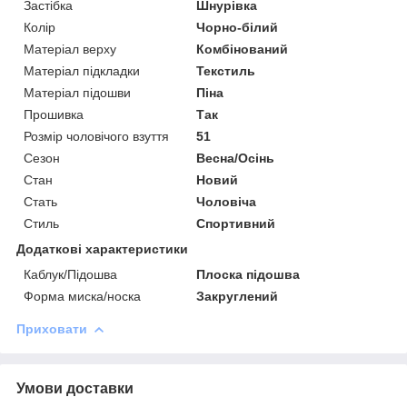
Застібка
Шнурівка
Колір
Чорно-білий
Матеріал верху
Комбінований
Матеріал підкладки
Текстиль
Матеріал підошви
Піна
Прошивка
Так
Розмір чоловічого взуття
51
Сезон
Весна/Осінь
Стан
Новий
Стать
Чоловіча
Стиль
Спортивний
Додаткові характеристики
Каблук/Підошва
Плоска підошва
Форма миска/носка
Закруглений
Приховати
Умови доставки