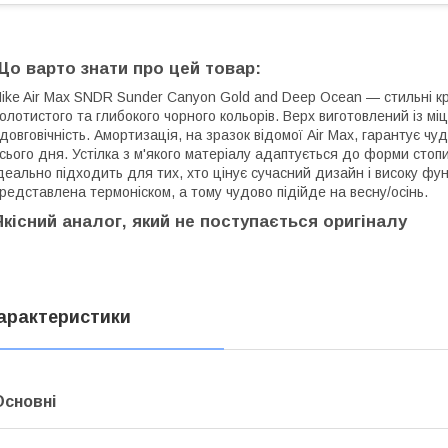
Що варто знати про цей товар:
ike Air Max SNDR Sunder Canyon Gold and Deep Ocean — стильні кр
олотистого та глибокого чорного кольорів. Верх виготовлений із мі
 довговічність. Амортизація, на зразок відомої Air Max, гарантує 
сього дня. Устілка з м'якого матеріалу адаптується до форми сто
деально підходить для тих, хто цінує сучасний дизайн і високу фун
редставлена термоніском, а тому чудово підійде на весну/осінь.
Якісний аналог, який не поступається оригіналу
арактеристики
Основні