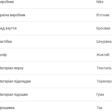
иробник
Nike
раїна виробник
В'єтнам
ид взуття
Кросівки
астібка
Шнурівка
олір
Жовтий
атеріал верху
Текстиль
атеріал підкладки
Термопр
атеріал підошви
Гума
Прошивка
Так