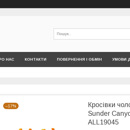
РО НАС
КОНТАКТИ
ПОВЕРНЕННЯ І ОБМІН
УМОВИ 
Кросівки чол
–17%
Sunder Cany
ALL19045