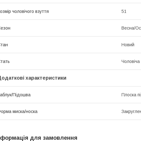
озмір чоловічого взуття
51
Сезон
Весна/Ос
Стан
Новий
тать
Чоловіча
Додаткові характеристики
аблук/Підошва
Плоска п
орма миска/носка
Закругле
нформація для замовлення