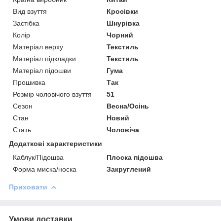
Вид взуття
Кросівки
Застібка
Шнурівка
Колір
Чорний
Матеріал верху
Текстиль
Матеріал підкладки
Текстиль
Матеріал підошви
Гума
Прошивка
Так
Розмір чоловічого взуття
51
Сезон
Весна/Осінь
Стан
Новий
Стать
Чоловіча
Додаткові характеристики
Каблук/Підошва
Плоска підошва
Форма миска/носка
Закруглений
Приховати
Умови доставки