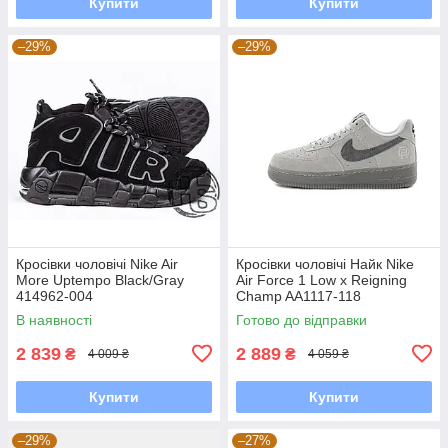
Купити
Купити
–29%
–29%
Кросівки чоловічі Nike Air
Кросівки чоловічі Найк Nike
More Uptempo Black/Gray
Air Force 1 Low x Reigning
414962-004
Champ AA1117-118
В наявності
Готово до відправки
2 839
2 889
₴
₴
4 009 ₴
4 059 ₴
Купити
Купити
–29%
–27%