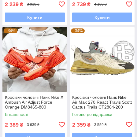
2 239
2 739
₴
₴
3 939 ₴
4 189 ₴
Купити
Купити
–34%
–34%
Кросівки чоловічі Найк Nike X
Кросівки чоловічі Найк Nike
Ambush Air Adjust Force
Air Max 270 React Travis Scott
Orange DM8465-800
Cactus Trails CT2864-200
В наявності
Готово до відправки
2 389
2 359
₴
₴
3 639 ₴
3 559 ₴