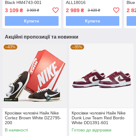
Black HM4743-001
ALL18016
Blue
3 109
2 989
2 8
₴
₴
3 909 ₴
3 439 ₴
Купити
Купити
Акційні пропозиції та новинки
–43%
–35%
Кросівки чоловічі Найк Nike
Кросівки чоловічі Найк Nike
Cortez Brown White DZ2795-
Dunk Low Team Red Bordo
200
White DD1391-601
В наявності
Готово до відправки