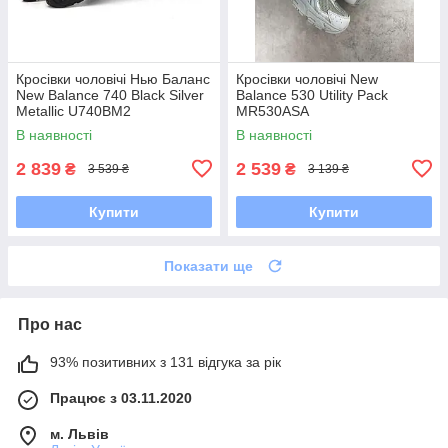
Кросівки чоловічі Нью Баланс
Кросівки чоловічі New
New Balance 740 Black Silver
Balance 530 Utility Pack
Metallic U740BM2
MR530ASA
В наявності
В наявності
2 839
2 539
₴
₴
3 539 ₴
3 139 ₴
Купити
Купити
Показати ще
Про нас
93% позитивних з 131 відгука за рік
Працює з 03.11.2020
м. Львів