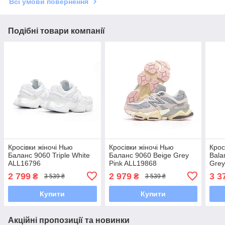
Всі умови повернення
Подібні товари компанії
Кросівки жіночі Нью
Кросівки жіночі Нью
Крос
Баланс 9060 Triple White
Баланс 9060 Beige Grey
Bala
ALL16796
Pink ALL19868
Gre
2 799
2 979
3 3
₴
₴
3 539 ₴
3 539 ₴
Купити
Купити
Акційні пропозиції та новинки