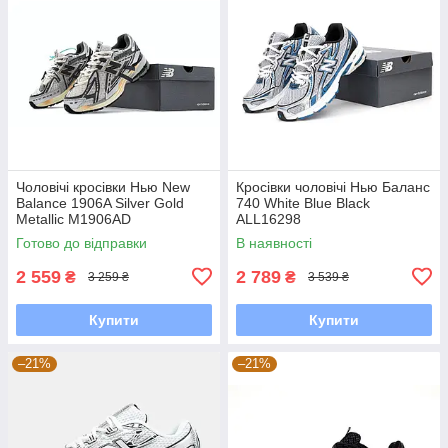
Чоловічі кросівки Нью New
Кросівки чоловічі Нью Баланс
Balance 1906A Silver Gold
740 White Blue Black
Metallic M1906AD
ALL16298
Готово до відправки
В наявності
2 559
2 789
₴
₴
3 259 ₴
3 539 ₴
Купити
Купити
–21%
–21%