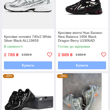
Кросівки жіночі Нью Баланс
Кросівки чоловічі 740v2 White
New Balance 1906 Black
Silver Black ALL19659
Dragon Berry U1906AD
В наявності
Готово до відправки
2 789
2 889
₴
₴
3 539 ₴
3 659 ₴
Купити
Купити
–20%
–19%