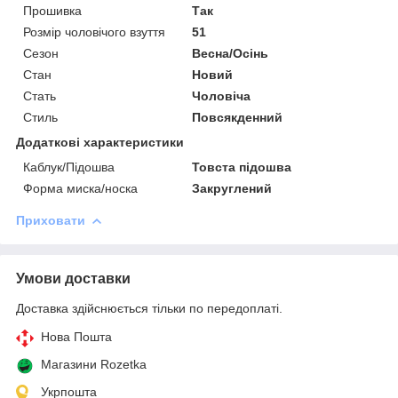
Прошивка
Так
Розмір чоловічого взуття
51
Сезон
Весна/Осінь
Стан
Новий
Стать
Чоловіча
Стиль
Повсякденний
Додаткові характеристики
Каблук/Підошва
Товста підошва
Форма миска/носка
Закруглений
Приховати
Умови доставки
Доставка здійснюється тільки по передоплаті.
Нова Пошта
Магазини Rozetka
Укрпошта