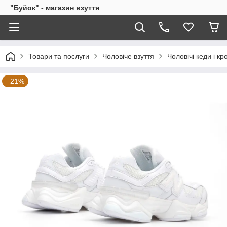
"Буйок" - магазин взуття
Товари та послуги
Чоловіче взуття
Чоловічі кеди і кр
–21%