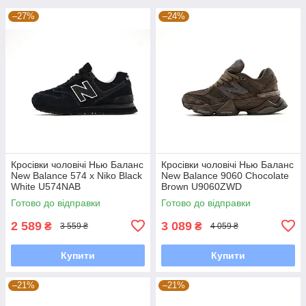
–27%
–24%
Кросівки чоловічі Нью Баланс
Кросівки чоловічі Нью Баланс
New Balance 574 x Niko Black
New Balance 9060 Chocolate
White U574NAB
Brown U9060ZWD
Готово до відправки
Готово до відправки
2 589
3 089
₴
₴
3 559 ₴
4 059 ₴
Купити
Купити
–21%
–21%