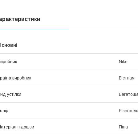
арактеристики
Основні
иробник
Nike
раїна виробник
В'єтнам
ид устілки
Багатош
олір
Різні кол
атеріал підошви
Піна