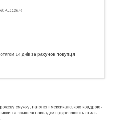
од:
ALL12674
ротягом 14 днів
за рахунок покупця
то-рожеву смужку, натхнені мексиканською ковдрою-
шивки та замшеві накладки підкреслюють стиль.
.