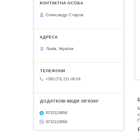
Олександр Старов
Львів, Україна
+380 (73) 211-06-56
N
0732110656
с
П
0732110656
.