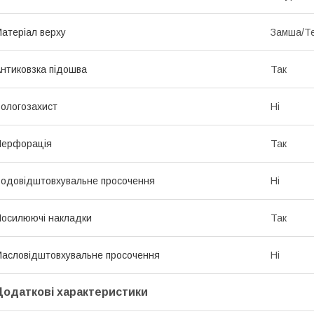
атеріал верху
Замша/Те
нтиковзка підошва
Так
ологозахист
Ні
Перфорація
Так
одовідштовхувальне просочення
Ні
осилюючі накладки
Так
асловідштовхувальне просочення
Ні
Додаткові характеристики