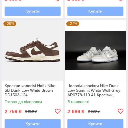
Купити
Купити
–29%
–27%
Кросівки чоловічі Найк Nike
Чоловічі кросівки Nike Dunk
SB Dunk Low White Brown
Low Summit White Wolf Grey
DD1503-124
AR0778-110 41 Кросівки,
Текстильна, Шнурівка, Товста
Готово до відправки
В наявності
підошва, Замша,
2 759
2 689
₴
₴
3 859 ₴
3 689 ₴
Купити
Купити