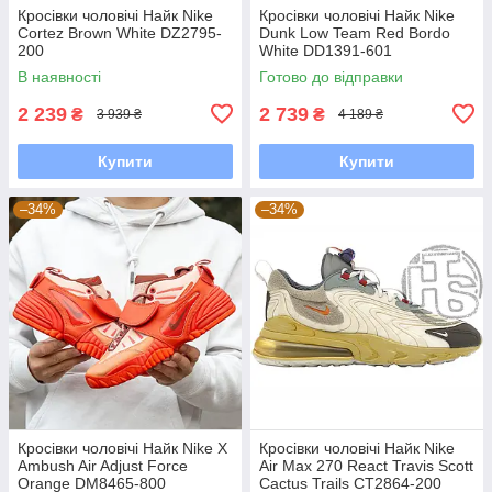
Кросівки чоловічі Найк Nike
Кросівки чоловічі Найк Nike
Cortez Brown White DZ2795-
Dunk Low Team Red Bordo
200
White DD1391-601
В наявності
Готово до відправки
2 239
2 739
₴
₴
3 939 ₴
4 189 ₴
Купити
Купити
–34%
–34%
Кросівки чоловічі Найк Nike X
Кросівки чоловічі Найк Nike
Ambush Air Adjust Force
Air Max 270 React Travis Scott
Orange DM8465-800
Cactus Trails CT2864-200