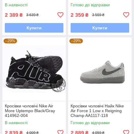
В наявності
Готово до відправки
2 389
2 359
₴
₴
3 639 ₴
3 559 ₴
Купити
Купити
–29%
–29%
Кросівки чоловічі Nike Air
Кросівки чоловічі Найк Nike
More Uptempo Black/Gray
Air Force 1 Low x Reigning
414962-004
Champ AA1117-118
В наявності
Готово до відправки
2 839
2 889
₴
₴
4 009 ₴
4 059 ₴