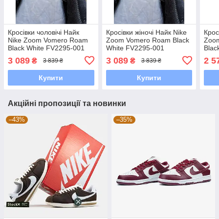
Кросівки чоловічі Найк
Кросівки жіночі Найк Nike
Крос
Nike Zoom Vomero Roam
Zoom Vomero Roam Black
Zoom
Black White FV2295-001
White FV2295-001
Blac
3 089
3 089
2 5
₴
₴
3 839 ₴
3 839 ₴
Купити
Купити
Акційні пропозиції та новинки
–43%
–35%