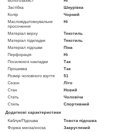
Вологозахист
Ні
Застібка
Шнурівка
Колір
Чорний
Масловідштовхувальне
Ні
просочення
Матеріал верху
Текстиль
Матеріал підкладки
Текстиль
Матеріал підошви
Піна
Перфорація
Ні
Посилюючі накладки
Так
Прошивка
Так
Розмір чоловічого взуття
51
Сезон
Літо
Стан
Новий
Стать
Чоловіча
Стиль
Спортивний
Додаткові характеристики
Каблук/Підошва
Товста підошва
Форма миска/носка
Закруглений