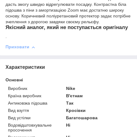
дасть змогу швидко відрегулювати посадку. Контрастна біла
підошва з піни з амортизацією Zoom має достатню широку
основу. Коричневий поліуретановий протектор задає потрібне
зчеплення з дорогою завдяки своєму рельєфу.
Якісний аналог, який не поступається оригіналу
.
Приховати
Характеристики
Основні
Виробник
Nike
Країна виробник
В'єтнам
Антиковзка підошва
Так
Вид взуття
Кросівки
Вид устілки
Багатошарова
Водовідштовхувальне
Ні
просочення